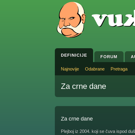
DEFINICIJE
FORUM
A
Najnovije
Odabrane
Pretraga
Za crne dane
Za crne dane
Plejboj iz 2004. koji se čuva ispod duš