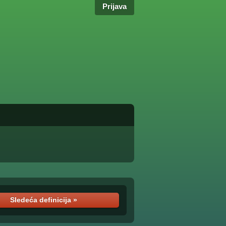
Prijava
Sledeća definicija »