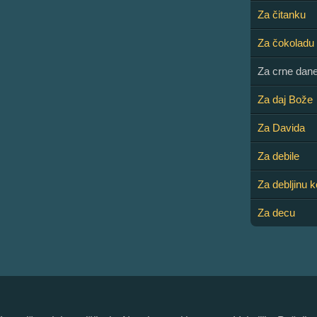
Za čitanku
Za čokoladu
Za crne dan
Za daj Bože
Za Davida
Za debile
Za debljinu 
Za decu