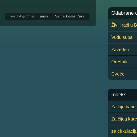
Odabrane de
pre 14 godina
dane
Nema komentara
Živi i radi u
Vudu supa
Zaveden
Orešnik
Cveće
Indeks
Za čije babe 
Za čijeg kurc
za cirkulacij