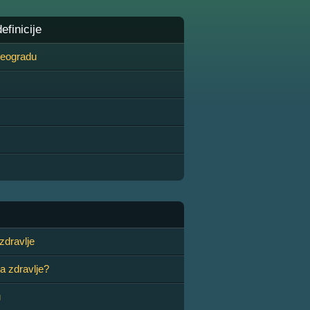
finicije
 Beogradu
zdravlje
a zdravlje?
u