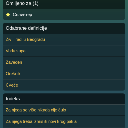
Omiljeno za (1)
Сплинтер
Odabrane definicije
Živi i radi u Beogradu
Vudu supa
Zaveden
Orešnik
Cveće
Indeks
Za njega se više nikada nije čulo
Za njega treba izmisliti novi krug pakla