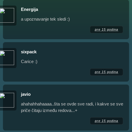
Energija
a upoznavanje tek sledi :)
pre 15 godina
sixpack
Carice :)
pre 15 godina
javio
ahahahhahaaaa..šta se ovde sve radi, i kakve se sve
priče čitaju između redova...+
pre 15 godina