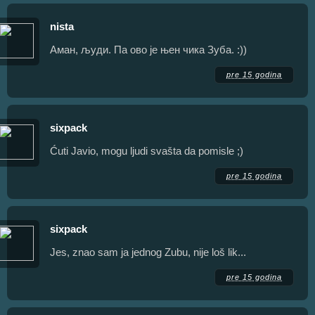
nista
Аман, људи. Па ово је њен чика Зуба. :))
pre 15 godina
sixpack
Ćuti Javio, mogu ljudi svašta da pomisle ;)
pre 15 godina
sixpack
Jes, znao sam ja jednog Zubu, nije loš lik...
pre 15 godina