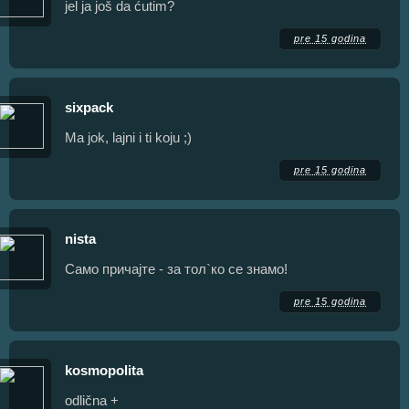
jel ja još da ćutim?
pre 15 godina
sixpack
Ma jok, lajni i ti koju ;)
pre 15 godina
nista
Само причајте - за тол`ко се знамо!
pre 15 godina
kosmopolita
odlična +