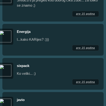
Srediću ti ja pregled kod dobrog čika zube... za toliko
se znamo ;)
pre 15 godina
Energija
I...kako KARijes? :)))
pre 15 godina
sixpack
Ko veliki... ;)
pre 15 godina
javio