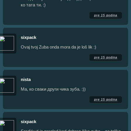
ко тата ти. :)
pre 15 godina
sixpack
Ovaj tvoj Zuba onda mora da je loš lik :)
pre 15 godina
nista
Ма, ко сваки други чика зуба. :))
pre 15 godina
sixpack