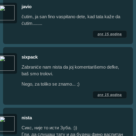
javio
čutim, ja san fino vaspitano dete, kad tata kaže da
ćutim........
pre 15 godina
sixpack
Zabraniće nam nista da joj komentarišemo defke,
baš smo trolovi.
Nego, za toliko se znamo... ;)
pre 15 godina
nista
Сикс, није то исти Зуба. :))
Гли, да слушаш тату и да будеш фино васпитан