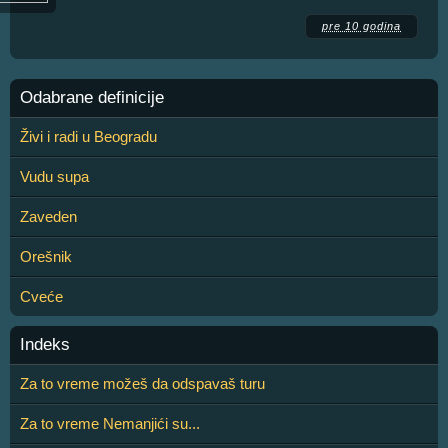
pre 10 godina
Odabrane definicije
Živi i radi u Beogradu
Vudu supa
Zaveden
Orešnik
Cveće
Indeks
Za to vreme možeš da odspavaš turu
Za to vreme Nemanjići su...