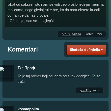
lakat od saksije i što nam se vidi ceo prošlonedeljni meni na
majicama, nego gledaj ruke bre, ko da nam eksere kucali,
odmah će da nas provale.
- Oči moje, sad smo najlepši.
pre 11 godina
ArfenSDSS
Komentari
Sledeća definicija »
Тхе Проф
To je taj primer koji odudara od svakidđanjice. To se
traži.
pre 11 godina
kosmopolita