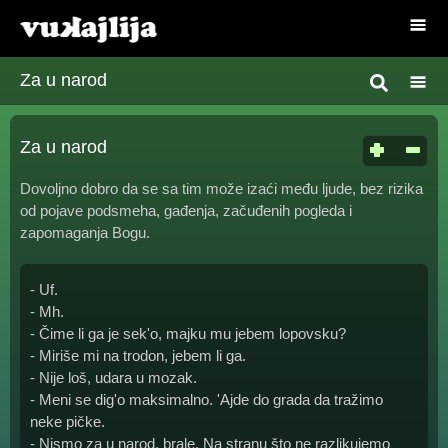
Za u narod
Za u narod
Dovoljno dobro da se sa tim može izaći među ljude, bez rizika
od pojave podsmeha, gađenja, začuđenih pogleda i
zapomaganja Bogu.
- Uf.
- Mh.
- Čime li ga je sek'o, majku mu jebem lopovsku?
- Miriše mi na trodon, jebem li ga.
- Nije loš, udara u mozak.
- Meni se dig'o maksimalno. 'Ajde do grada da tražimo
neke pičke.
- Nismo za u narod, brale. Na stranu što ne razlikujemo