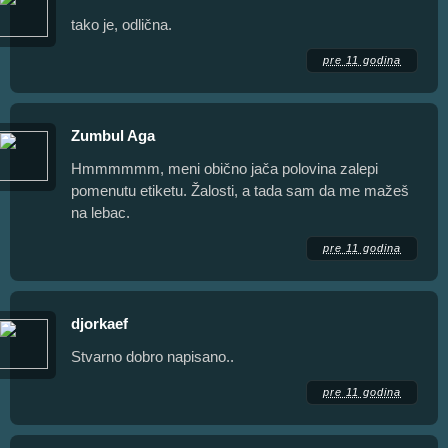
tako je, odlična.
pre 11 godina
Zumbul Aga
Hmmmmmm, meni obično jača polovina zalepi
pomenutu etiketu. Žalosti, a tada sam da me mažeš
na lebac.
pre 11 godina
djorkaef
Stvarno dobro napisano..
pre 11 godina