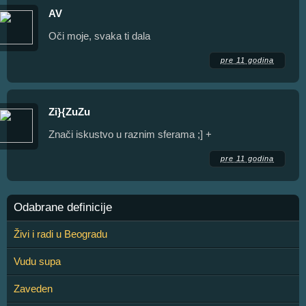
AV
Oči moje, svaka ti dala
pre 11 godina
Zi}{ZuZu
Znači iskustvo u raznim sferama ;] +
pre 11 godina
Odabrane definicije
Živi i radi u Beogradu
Vudu supa
Zaveden