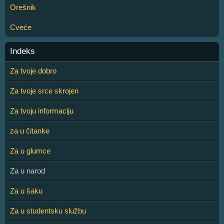
Orešnik
Cveće
Indeks
Za tvoje dobro
Za tvoje srce skrojen
Za tvoju informaciju
za u čitanke
Za u glumce
Za u narod
Za u šaku
Za u studentsku službu