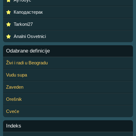
Каподастерак
Tarkoni27
Analni Osvetnici
Odabrane definicije
Živi i radi u Beogradu
Vudu supa
Zaveden
Orešnik
Cveće
Indeks