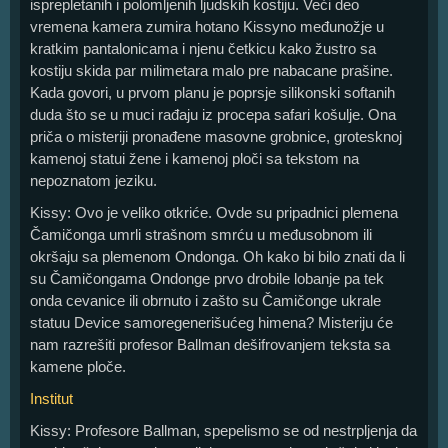
isprepletanih i polomljenih ljudskih kostiju. Veći deo
vremena kamera zumira hotano Kissyno međunožje u
kratkim pantalonicama i njenu četkicu kako žustro sa
kostiju skida par milimetara malo pre nabacane prašine.
Kada govori, u prvom planu je poprsje silikonski softanih
duda što se u muci rađaju iz procepa safari košulje. Ona
priča o misteriji pronađene masovne grobnice, grotesknoj
kamenoj statui žene i kamenoj ploči sa tekstom na
nepoznatom jeziku.
Kissy: Ovo je veliko otkriće. Ovde su pripadnici plemena
Čamičonga umrli strašnom smrću u međusobnom ili
okršaju sa plemenom Ondonga. Oh kako bi bilo znati da li
su Čamičongama Ondonge prvo drobile lobanje pa tek
onda cevanice ili obrnuto i zašto su Čamičonge ukrale
statuu Device samoregenerišućeg himena? Misteriju će
nam razrešiti profesor Ballman dešifrovanjem teksta sa
kamene ploče.
Institut
Kissy: Profesore Ballman, spepelismo se od nestrpljenja da