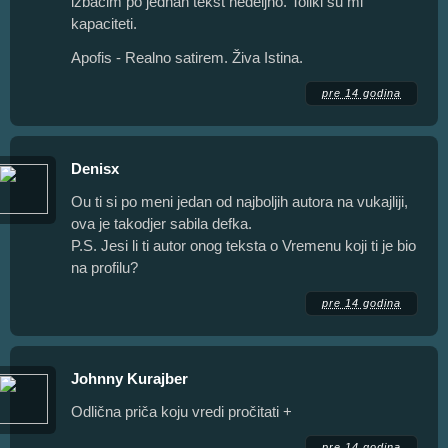
izbacim po jednan tekst nedeljno. Toliki su mi
kapaciteti.
Apofis - Realno satirem. Živa Istina.
pre 14 godina
Denisx
Ou ti si po meni jedan od najboljih autora na vukajliji,
ova je takodjer sabila defka.
P.S. Jesi li ti autor onog teksta o Vremenu koji ti je bio
na profilu?
pre 14 godina
Johnny Kurajber
Odlična priča koju vredi pročitati +
pre 14 godina