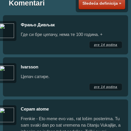
Komentari
Sledeća definicija »
Фрањо Дивљак
Где си бре цепачу, нема те 100 година. +
pre 14 godina
Ivarsson
Цепач сатире.
pre 14 godina
Cepam atome
Frenkie - Eto mene evo vas, rat lošim posterima. Tu
sam svaki dan po sat vremena na čitanju Vukajlije, a