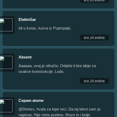
Električar
Idi u kurac, kurva iz Popmpeje.
pre 14 godina
Absent
Aaaaaa, ovaj je otkačio. Odakle ti bre ideje za
ovakve konstrukcije. Ludo.
pre 14 godina
Cepam atome
@Denisx, hvala za lepe reci. Da taj tekst sam ja
napisao. Nije nista psebno. Moze to i bolje.