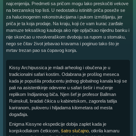
najcenjenija. Predmeti sa pričom mogu lako preskočiti vekove
na berzanskoj top listi. U nedostatku istinitih priča poseže se
za halucinogenim rekonstrukcijama i pukom izmišljanju, jer
priča je ta koja prodaje. Na kraju, koji će vam kurac zarđale
mamuze teksaškog kauboja ako nije opljačkao nijednu banku i
nije skončao u revolveraškom dvoboju sa rupom u stomaku,
nego se čitav život jebavao kravama i poginuo tako što je
mrtav trezan pao sa ćopavog konja.
Kissy Archipussica je mladi arheolog i obučena je u
tradicionalni safari kostim. Odabrana je prošlog meseca
kada je popušila producentu jednog globalnog kanala koji se
pali na asistentkinje odevene u safari šešir i mučenje
replikom Indijaninog biča. Njen šef je profesor Ballman
Ruinskull, bradati čikica u kabinetskom, zagorela tatlija
kariranom, puloveru i hiljadama kilometara od mesta
događaja.
Enigma Kissyne ekspedicije dobija zaplet kada je
konjskodlakom četkicom,
šatro slučajno
, otkrila kamaru