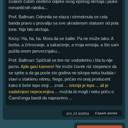
svakim čulom osetimo odjeke ovog epskog okršaja i jauke
romantičnih ratnika...
Prof. Ballman: Odronila se staza i strmeknula se cela
banda pravo u provaliju sa sve ukradenom statuom od pola
tone. Nije bilo okršaja.
Kissy: Ha, ha, ha. Mora da se šalite. Pa ne može tako. A
borba, a žrtvovanje, a sakaćenje, a moja emisija, a što sam
pušila onom perverznjaku...
Prof. Ballman: Spičkali se bre niz vododerinu i šta tu nije
jasno.
Ajde gasi kamere!
Ne može čovek niz stepenice da
se sjebe a da ga posle sto godina ne iskopa neka budala i
stavi u staklenu vitrinu. Nego, pričao mi onaj producent
kako ti šešir lepo stoji ... znaš ...
istorija je lepa ... ali je
sadašnjost neprocenjiva
... možda bi mogli i neku priču o
Čamičonga bandi da napravimo ...
pre 14 godina
Cepam atome