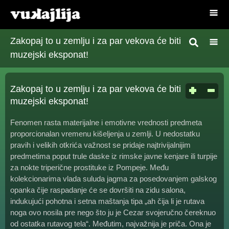
Zakopaj to u zemlju i za par vekova će biti
muzejski eksponat!
Zakopaj to u zemlju i za par vekova će biti
muzejski eksponat!
Fenomen rasta materijalne i emotivne vrednosti predmeta
proporcionalan vremenu kišeljenja u zemlji. U nedostatku
pravih i velikih otkrića važnost se pridaje najtrivijalnijim
predmetima poput trule daske iz rimske javne kenjare ili turpije
za nokte triperične prostituke iz Pompeje. Među
kolekcionarima vlada suluda jagma za posedovanjem galskog
opanka čije raspadanje će se dovršiti na zidu salona,
indukujući pohotna i setna maštanja tipa „ah čija li je rutava
noga ovo nosila pre nego što ju je Cezar svojeručno čereknuo
od ostatka rutavog tela“. Međutim, najvažnija je priča. Ona je