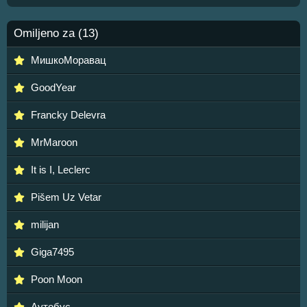
Omiljeno za (13)
МишкоМоравац
GoodYear
Francky Delevra
MrMaroon
It is I, Leclerc
Pišem Uz Vetar
milijan
Giga7495
Poon Moon
Аутобус