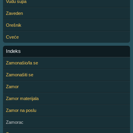
Vudu supa
Zaveden
Orešnik
Cveće
Indeks
Zamonašio/la se
Zamonašiti se
Zamor
Zamor materijala
Zamor na poslu
Zamorac