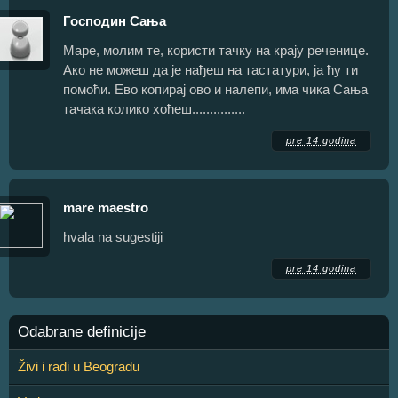
Господин Сања
Маре, молим те, користи тачку на крају реченице.
Ако не можеш да је нађеш на тастатури, ја ћу ти
помоћи. Ево копирај ово и налепи, има чика Сања
тачака колико хоћеш...............
pre 14 godina
mare maestro
hvala na sugestiji
pre 14 godina
Odabrane definicije
Živi i radi u Beogradu