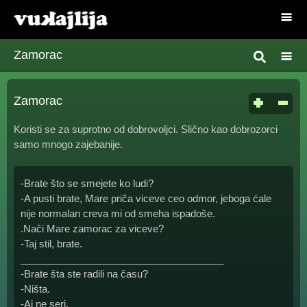
Zamorac
Zamorac
Koristi se za suprotno od dobrovoljci. Slično kao dobrozorci
samo mnogo zajebanije.
-Brate što se smejete ko ludi?
-A pusti brate, Mare priča viceve ceo odmor, jeboga ćale
nije normalan creva mi od smeha ispadoše.
.Nači Mare zamorac za viceve?
-Taj stil, brate.
_____________________________________
-Brate šta ste radili na času?
-Ništa.
-Aj ne seri.