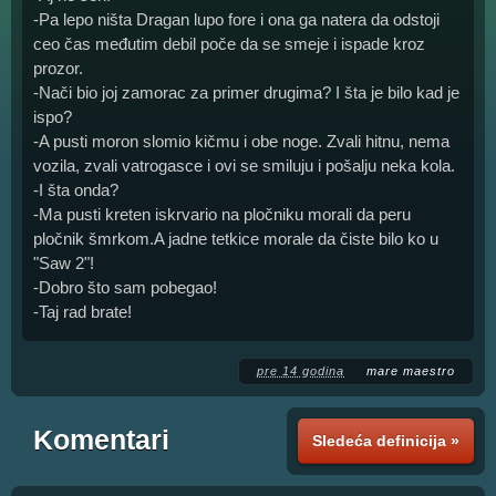
-Pa lepo ništa Dragan lupo fore i ona ga natera da odstoji
ceo čas međutim debil poče da se smeje i ispade kroz
prozor.
-Nači bio joj zamorac za primer drugima? I šta je bilo kad je
ispo?
-A pusti moron slomio kičmu i obe noge. Zvali hitnu, nema
vozila, zvali vatrogasce i ovi se smiluju i pošalju neka kola.
-I šta onda?
-Ma pusti kreten iskrvario na pločniku morali da peru
pločnik šmrkom.A jadne tetkice morale da čiste bilo ko u
"Saw 2"!
-Dobro što sam pobegao!
-Taj rad brate!
pre 14 godina
mare maestro
Komentari
Sledeća definicija »