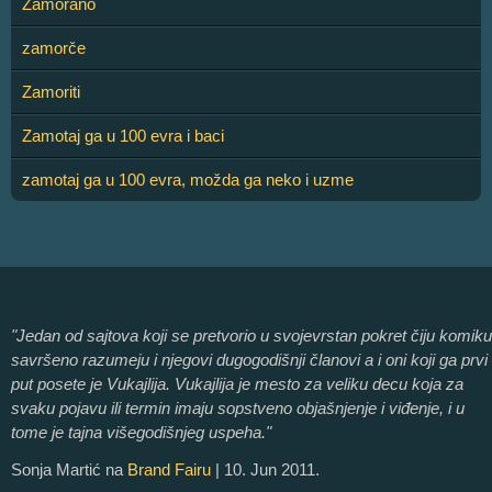
Zamorano
zamorče
Zamoriti
Zamotaj ga u 100 evra i baci
zamotaj ga u 100 evra, možda ga neko i uzme
"Jedan od sajtova koji se pretvorio u svojevrstan pokret čiju komiku
savršeno razumeju i njegovi dugogodišnji članovi a i oni koji ga prvi
put posete je Vukajlija. Vukajlija je mesto za veliku decu koja za
svaku pojavu ili termin imaju sopstveno objašnjenje i viđenje, i u
tome je tajna višegodišnjeg uspeha."
Sonja Martić na
Brand Fairu
| 10. Jun 2011.