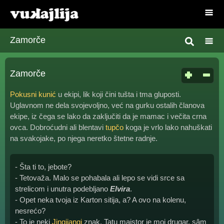
Zamorče
Zamorče
Pokusni kunić
u ekipi, lik koji čini tušta i tma gluposti.
Uglavnom ne dela svojevoljno, već na gurku ostalih članova
ekipe, iz čega se lako da zaključiti da je mamac i večita crna
ovca. Dobroćudni ali blentavi
tupčo
koga je vrlo lako nahuškati
na svakojake, po njega neretko štetne radnje.
- Šta ti to, jebote?
- Tetovaža. Malo se pohabala ali lepo se vidi srce sa
strelicom i unutra podebljano
Elvira
.
- Opet neka tvoja iz Karton sitija, a? A ovo na kolenu,
nesrećo?
- To je neki
Jingijangi
znak. Tatu majstor je moj drugar, sâm