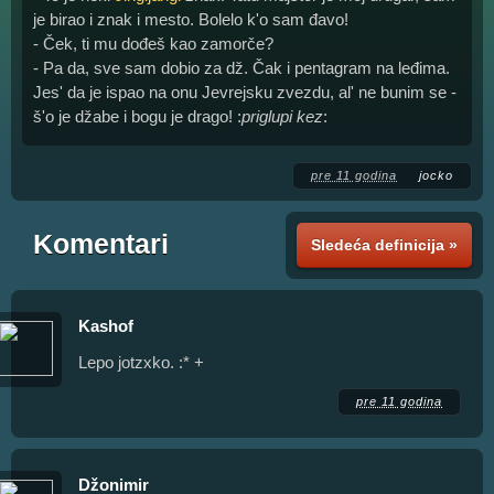
je birao i znak i mesto. Bolelo k'o sam đavo!
- Ček, ti mu dođeš kao zamorče?
- Pa da, sve sam dobio za dž. Čak i pentagram na leđima.
Jes' da je ispao na onu Jevrejsku zvezdu, al' ne bunim se -
š'o je džabe i bogu je drago! :
priglupi kez
:
pre 11 godina
jocko
Komentari
Sledeća definicija »
Kashof
Lepo jotzxko. :* +
pre 11 godina
Džonimir