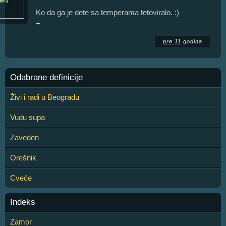
Ko da ga je dete sa temperama tetoviralo. :)
+
pre 11 godina
Odabrane definicije
Živi i radi u Beogradu
Vudu supa
Zaveden
Orešnik
Cveće
Indeks
Zamor