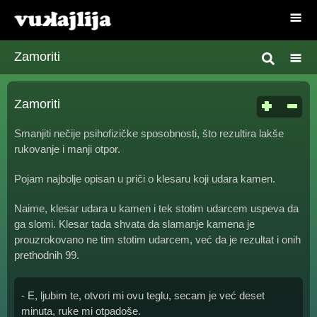
Zamoriti
Zamoriti
Smanjiti nečije psihofizičke sposobnosti, što rezultira lakše
rukovanje i manji otpor.
Pojam najbolje opisan u priči o klesaru koji udara kamen.
Naime, klesar udara u kamen i tek stotim udarcem uspeva da
ga slomi. Klesar tada shvata da slamanje kamena je
prouzrokovano ne tim stotim udarcem, već da je rezultat i onih
prethodnih 99.
- E, ljubim te, otvori mi ovu teglu, secam je već deset
minuta, ruke mi otpadoše.