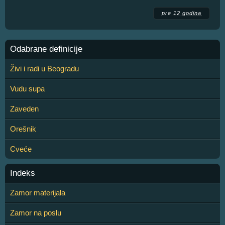
pre 12 godina
Odabrane definicije
Živi i radi u Beogradu
Vudu supa
Zaveden
Orešnik
Cveće
Indeks
Zamor materijala
Zamor na poslu