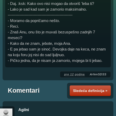
- Daj. :ksk: Kako ovo nisi mogao da otvoriš 'leba ti?
- Lako je sad kad sam je zamorio maksimalno.
--------------------------------------------------
- Moramo da popričamo nešto.
- Reci.
- Znaš Anu, onu što je muvaš bezuspešno zadnjih 7
meseci?
- Kako da ne znam, jebote, moja Ana.
- E pa jebao sam je sinoć. Devojka daje na keca, ne znam
na koju foru joj nisi do sad ljuljnuo.
- Pičko jedna, da je nisam ja zamorio, mojega bi ti jebao.
pre 12 godina
ArfenSDSS
Komentari
Sledeća definicija »
Agilni