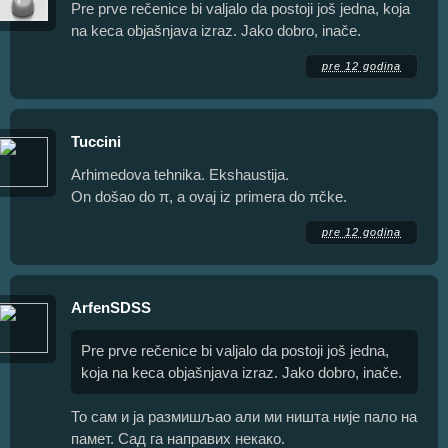
Pre prve rečenice bi valjalo da postoji još jedna, koja
na keca objašnjava izraz. Jako dobro, inače.
pre 12 godina
Tuccini
Arhimedova tehnika. Ekshaustija.
On došao do π, a ovaj iz primera do πčke.
pre 12 godina
ArfenSDSS
Pre prve rečenice bi valjalo da postoji još jedna,
koja na keca objašnjava izraz. Jako dobro, inače.
То сам и ја размишљао али ми ништа није пало на
памет. Сад га направих некако.