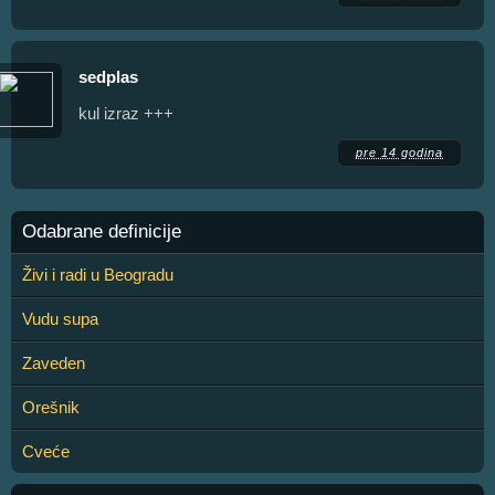
sedplas
kul izraz +++
pre 14 godina
Odabrane definicije
Živi i radi u Beogradu
Vudu supa
Zaveden
Orešnik
Cveće