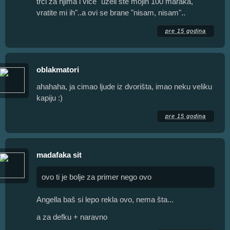
trči za njima i viče "uzeli ste mojih 100 maraka,
vratite mi ih"..a ovi se brane "nisam, nisam"..
pre 15 godina
oblakmatori
ahahaha, ja cimao ljude iz dvorišta, imao neku veliku
kapiju :)
pre 15 godina
madafaka sit
ovo ti je bolje za primer nego ovo
Angella baš si lepo rekla ovo, nema šta...
a za defku + naravno