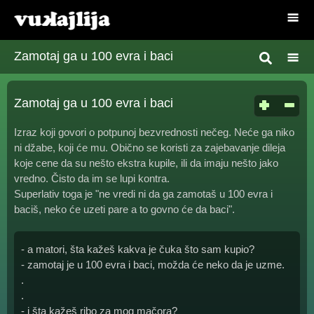
Zamotaj ga u 100 evra i baci
Zamotaj ga u 100 evra i baci
Izraz koji govori o potpunoj bezvrednosti nečeg. Neće ga niko
ni džabe, koji će mu. Obično se koristi za zajebavanje dileja
koje cene da su nešto ekstra kupile, ili da imaju nešto jako
vredno. Čisto da im se lupi kontra.
Superlativ toga je "ne vredi ni da ga zamotaš u 100 evra i
baciš, neko će uzeti pare a to govno će da baci".
- a matori, šta kažeš kakva je čuka što sam kupio?
- zamotaj je u 100 evra i baci, možda će neko da je uzme.
.
.
- i šta kažeš ribo za mog mačora?