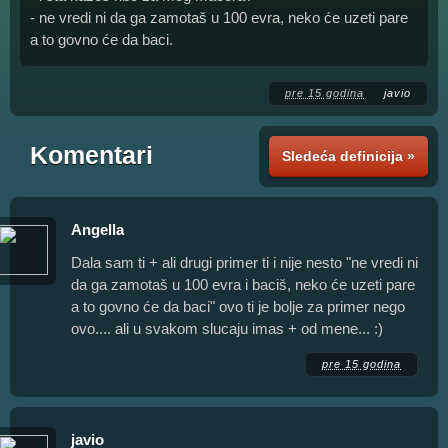
- ne vredi ni da ga zamotaš u 100 evra, neko će uzeti pare
a to govno će da baci.
pre 15 godina
javio
Komentari
Sledeća definicija »
Angella
Dala sam ti + ali drugi primer ti i nije nesto "ne vredi ni
da ga zamotaš u 100 evra i baciš, neko će uzeti pare
a to govno će da baci" ovo ti je bolje za primer nego
ovo.... ali u svakom slucaju imas + od mene... :)
pre 15 godina
javio