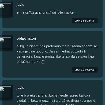
javio
e matori?..stara fora..:) još bile marke...
pre 15 godina
oblakmatori
a jbg. ja nisam baš preterano mator. Mada sećam se
kada je ćale govorio. Ja sam jedna od zadnjih
generacija, koja je prolaznike terala da se saginjaju
po lažne marke :))
pre 15 godina
javio
to je bila ekstra fora...baciš negde ispred kafića i
gledaš ih kroz izlog..imali u društvu dileju koja posle