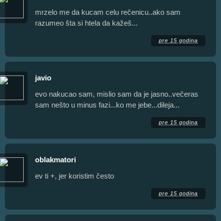
mrzelo me da kucam celu rečenicu..ako sam
razumeo šta si htela da kažeš...
pre 15 godina
javio
evo nakucao sam, mislio sam da je jasno..večeras
sam nešto u minus fazi...ko me jebe...dileja...
pre 15 godina
oblakmatori
ev ti +, jer koristim često
pre 15 godina