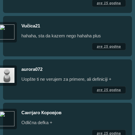
pre 15 godina
Vučica21
hahaha, sta da kazem nego hahaha plus
pre 15 godina
aurora072
Uopšte ti ne verujem za primere, ali definiciji +
pre 15 godina
Сантјаго Коровјов
Odlična defka +
pre 15 godina