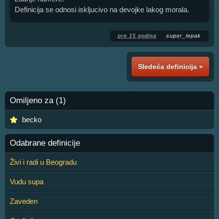
Definicija se odnosi iskljucivo na devojke lakog morala.
pre 15 godina
super_lepak
Sledeća definicija »
Omiljeno za (1)
becko
Odabrane definicije
Živi i radi u Beogradu
Vudu supa
Zaveden