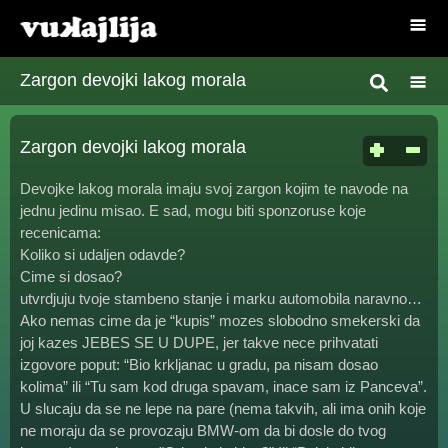
Zargon devojki lakog morala
Zargon devojki lakog morala
Devojke lakog morala imaju svoj zargon kojim te navode na
jednu jedinu misao. E sad, mogu biti sponzoruse koje
recenicama:
Koliko si udaljen odavde?
Cime si dosao?
utvrdjuju tvoje stambeno stanje i marku automobila naravno…
Ako nemas cime da je “kupis” mozes slobodno smekerski da
joj kazes JEBES SE U DUPE, jer takve nece prihvatati
izgovore poput: “Bio krkljanac u gradu, pa nisam dosao
kolima” ili “Tu sam kod druga spavam, inace sam iz Panceva”.
U slucaju da se ne lepe na pare (nema takvih, ali ima onih koje
ne moraju da se provozaju BMW-om da bi dosle do tvog