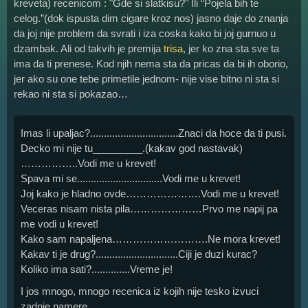
kreveta) recenicom : "Gde si slatkisu?" Ili “Pojela bih te
celog.”(dok ispusta dim cigare kroz nos) jasno daje do znanja
da joj nije problem da svrati i iza coska kako bi joj gurnuo u
dzambak. Ali od takvih je premija
trisa
, jer ko zna sta sve ta
ima da ti prenese. Kod njih nema sta da pricas da bi ih oborio,
jer ako su one tebe primetile jednom- nije vise bitno ni sta si
rekao ni sta si pokazao…
Imas li upaljac?................................Znaci da hoce da ti pusi.
Decko mi nije tu_________.(kakav god nastavak)
……………..Vodi me u krevet!
Spava mi se...............................Vodi me u krevet!
Joj kako je hladno ovde………………….Vodi me u krevet!
Veceras nisam nista pila…………………Prvo me napij pa
me vodi u krevet!
Kako sam napaljena……………………….Ne mora krevet!
Kakav ti je drug?..............................Ciji je duzi kurac?
Koliko ima sati?..............Vreme je!
I jos mnogo, mnogo recenica iz kojih nije tesko izvuci
zadnje namere.