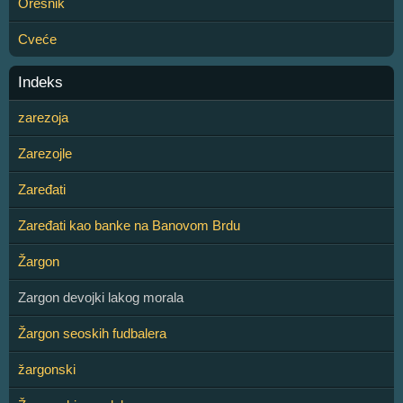
Orešnik
Cveće
Indeks
zarezoja
Zarezojle
Zaređati
Zaređati kao banke na Banovom Brdu
Žargon
Zargon devojki lakog morala
Žargon seoskih fudbalera
žargonski