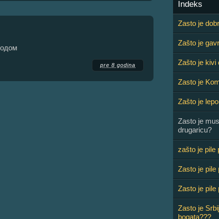
Indeks
Zasto je dobro
Zašto je gav
родом
Zašto je kiv
pre 8 godina
Zasto je Ko
Zašto je lepo 
Zasto je mu
drugaricu?
zašto je pile
Zasto je pile 
Zasto je pile
Zasto je Srbi
bogata???