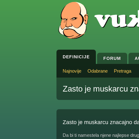
DEFINICIJE
FORUM
A
Najnovije
Odabrane
Pretraga
Zasto je muskarcu zn
Zasto je muskarcu znacajno da
Da bi ti namestela njene najlepse druga