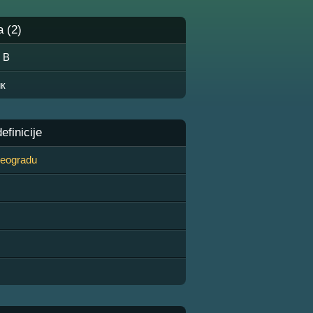
a (2)
♣ B
к
finicije
 Beogradu