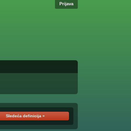
Prijava
Sledeća definicija »