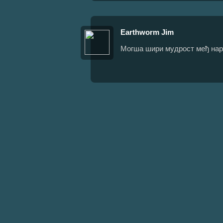
Earthworm Jim
Могша шири мудрост међ на