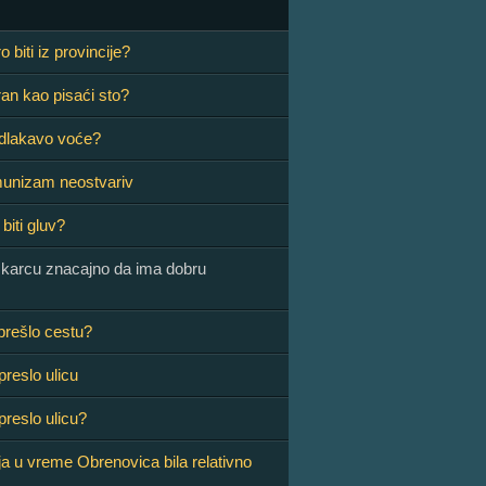
 biti iz provincije?
ran kao pisaći sto?
i dlakavo voće?
munizam neostvariv
biti gluv?
skarcu znacajno da ima dobru
 prešlo cestu?
preslo ulicu
 preslo ulicu?
ja u vreme Obrenovica bila relativno