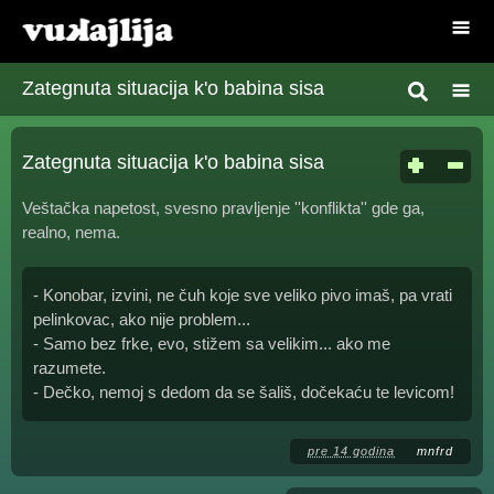
Zategnuta situacija k'o babina sisa
Zategnuta situacija k'o babina sisa
Veštačka napetost, svesno pravljenje ''konflikta'' gde ga,
realno, nema.
- Konobar, izvini, ne čuh koje sve veliko pivo imaš, pa vrati
pelinkovac, ako nije problem...
- Samo bez frke, evo, stižem sa velikim... ako me
razumete.
- Dečko, nemoj s dedom da se šališ, dočekaću te levicom!
pre 14 godina
mnfrd