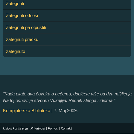
Zategnuti
Zategnuti odnosi
Zategnuti pa otpustiti
zategnuti pracku
zategnuto
"Kada pitate dva čoveka o nečemu, dobićete više od dva mišljenja.
Na toj osnovi je stvoren Vukajlija. Rečnik slenga i idioma."
Kompjuterska Biblioteka
| 7. Maj 2009.
Uslovi korišćenja
|
Privatnost
|
Pomoć
|
Kontakt