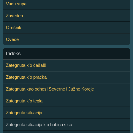
Vudu supa
Zaveden
Orešnik
Cveće
Indeks
Zategnuta k'o čaša!!!
Zategnuta k'o praćka
Zategnuta kao odnosi Severne i Južne Koreje
Zategnuta k’o tegla
Zategnuta situacija
Zategnuta situacija k'o babina sisa