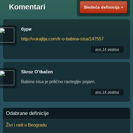
Komentari
Sledeća definicija »
бури
http://vukajlija.com/k-o-babina-sisa/147557
pre 14 godina
Skroz O'tkačen
Babina sisa je prilično rastegljiv pojam.
pre 14 godina
Odabrane definicije
Živi i radi u Beogradu