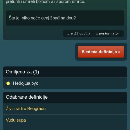
preturiti i umreti bolnom ali sporom smrću.
Šta je, niko neće ovaj žbađ na dnu?
pre 15 godina
transformator
Sledeća definicija »
Omiljeno za (1)
Небојша рус
Odabrane definicije
Živi i radi u Beogradu
Vudu supa