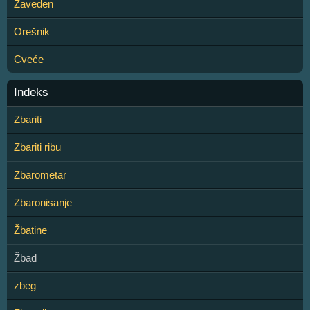
Zaveden
Orešnik
Cveće
Indeks
Zbariti
Zbariti ribu
Zbarometar
Zbaronisanje
Žbatine
Žbađ
zbeg