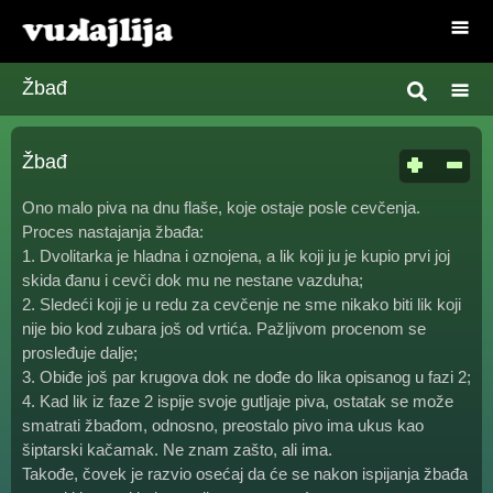
Žbađ
Žbađ
Ono malo piva na dnu flaše, koje ostaje posle cevčenja.
Proces nastajanja žbađa:
1. Dvolitarka je hladna i oznojena, a lik koji ju je kupio prvi joj
skida đanu i cevči dok mu ne nestane vazduha;
2. Sledeći koji je u redu za cevčenje ne sme nikako biti lik koji
nije bio kod zubara još od vrtića. Pažljivom procenom se
prosleđuje dalje;
3. Obiđe još par krugova dok ne dođe do lika opisanog u fazi 2;
4. Kad lik iz faze 2 ispije svoje gutljaje piva, ostatak se može
smatrati žbađom, odnosno, preostalo pivo ima ukus kao
šiptarski kačamak. Ne znam zašto, ali ima.
Takođe, čovek je razvio osećaj da će se nakon ispijanja žbađa