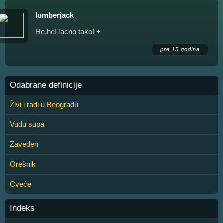
lumberjack
He,he!Tacno tako! +
pre 15 godina
Odabrane definicije
Živi i radi u Beogradu
Vudu supa
Zaveden
Orešnik
Cveće
Indeks