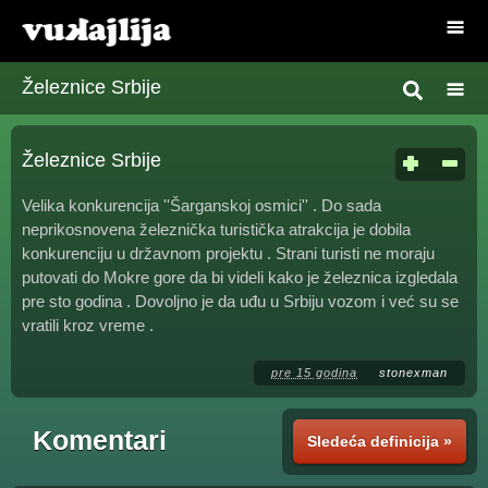
Železnice Srbije
Železnice Srbije
Velika konkurencija ''Šarganskoj osmici'' . Do sada
neprikosnovena železnička turistička atrakcija je dobila
konkurenciju u državnom projektu . Strani turisti ne moraju
putovati do Mokre gore da bi videli kako je železnica izgledala
pre sto godina . Dovoljno je da uđu u Srbiju vozom i već su se
vratili kroz vreme .
pre 15 godina
stonexman
Komentari
Sledeća definicija »