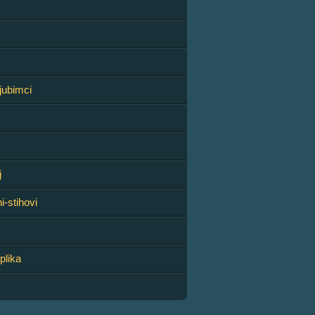
ljubimci
j
ni-stihovi
eplika