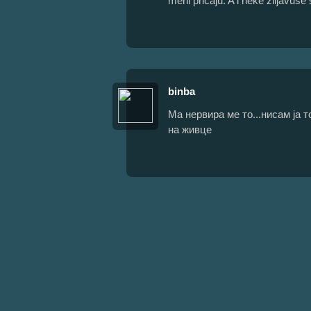
meni pričaju. A i neke ziljavuše 
binba
Ма нервира ме то...нисам ја 
на живце