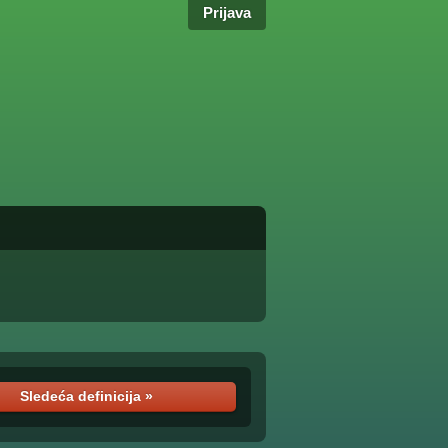
Prijava
Sledeća definicija »