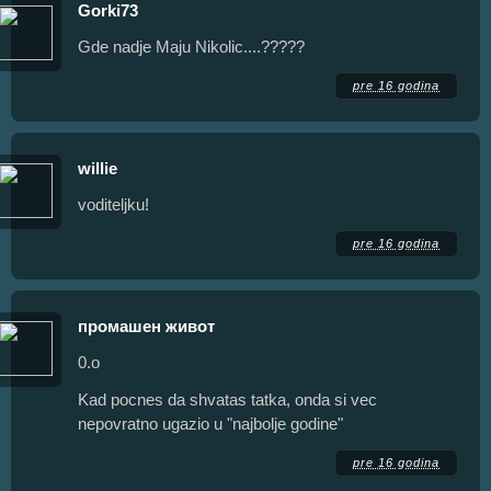
Gorki73
Gde nadje Maju Nikolic....?????
pre 16 godina
willie
voditeljku!
pre 16 godina
промашен живот
0.o
Kad pocnes da shvatas tatka, onda si vec
nepovratno ugazio u "najbolje godine"
pre 16 godina