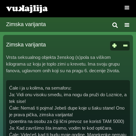
Zimska varijanta
Zimska varijanta
Vrsta seksualnog objekta ženskog (s)pola sa viškom
kilograma uz koju je toplo zimi u krevetu. Ima svoju grupu
fanova, uglavnom onih koji su na pragu 6. decenije života.
Ćale i ja u kolima, na semaforu:
Ja: Vidi onu visoku smeđu, ima nogu da pruži do Loznice, a
tek sise!
Ćale: Nemaš ti pojma! Jebeš dupe koje u šaku stane! Ono
je prava pička, zimska varijanta!
(poentira na osobu za čiji lični prevoz se koristi TAM 5000)
Ja: Kad završimo šta imamo, vodim te kod optičara.
Ćale: Videćeš kad ti budu moje godine. Manekenke nemaju