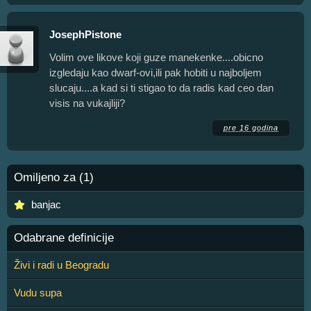
JosephPistone
Volim ove likove koji guze manekenke....obicno
izgledaju kao dwarf-ovi,ili pak hobiti u najboljem
slucaju....a kad si ti stigao to da radis kad ceo dan
visis na vukajliji?
pre 16 godina
Omiljeno za (1)
banjac
Odabrane definicije
Živi i radi u Beogradu
Vudu supa