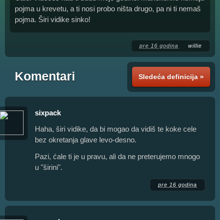
pojma u krevetu, a ti nosi probo ništa drugo, pa ni ti nemaš
pojma. Širi vidike sinko!
pre 16 godina
willie
Komentari
Sledeća definicija »
sixpack
Haha, širi vidike, da bi mogao da vidiš te koke cele
bez okretanja glave levo-desno.
Pazi, ćale ti je u pravu, ali da ne preterujemo mnogo
u "širini".
pre 16 godina