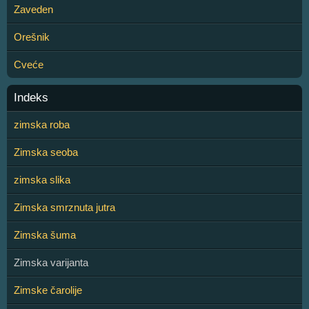
Zaveden
Orešnik
Cveće
Indeks
zimska roba
Zimska seoba
zimska slika
Zimska smrznuta jutra
Zimska šuma
Zimska varijanta
Zimske čarolije