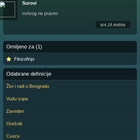
Surovi
mrtvog ne pravim
pre 16 godina
Omiljeno za (1)
Filozofinjo
Odabrane definicije
Živi i radi u Beogradu
Vudu supa
Zaveden
Orešnik
Cveće