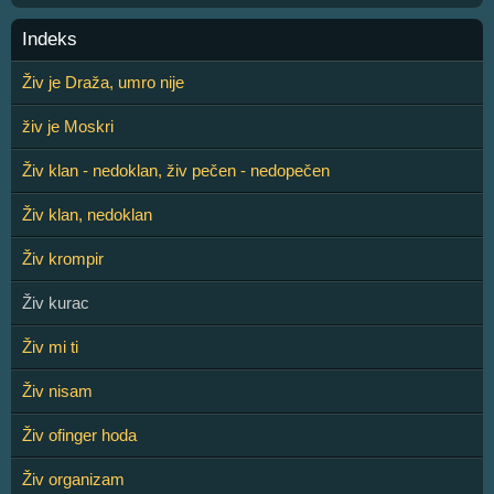
Indeks
Živ je Draža, umro nije
živ je Moskri
Živ klan - nedoklan, živ pečen - nedopečen
Živ klan, nedoklan
Živ krompir
Živ kurac
Živ mi ti
Živ nisam
Živ ofinger hoda
Živ organizam