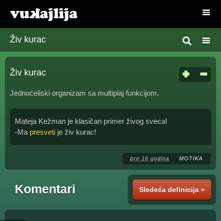
Živ kurac
Živ kurac
Jednoćeliski organizam sa multiplaj funkcijom.
Mateja Kežman je klasičan primer živog sveca!
-Ma
presveti
je živ kurac!
pre 16 godina
MOTIKA
Komentari
Sledeća definicija »