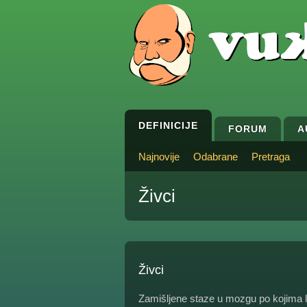
DEFINICIJE
FORUM
A
Najnovije
Odabrane
Pretraga
Živci
Živci
Zamišljene staze u mozgu po kojima lj