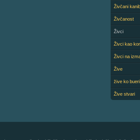
Živčani kani
Živčanost
Živci
Živci kao ko
Živci na izm
Žive
žive ko bueri
Žive stvari