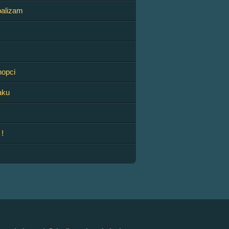
balizam
nopci
aku
 !