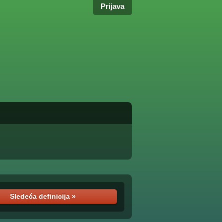
Prijava
Sledeća definicija »