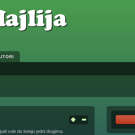
UTORI
udi vole da šetaju jedni drugima.