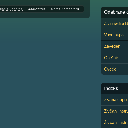
pre 16 godina
destruktor
Nema komentara
Odabrane de
Živi i radi u
Vudu supa
Zaveden
Orešnik
Cveće
Indeks
zivana saponj
Živčani inst
Živčani inst