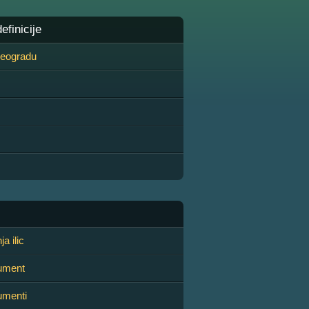
finicije
 Beogradu
a ilic
rument
rumenti