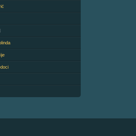
ić
ć
linda
ije
doci