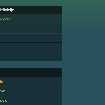
finicije
 Beogradu
ić
ovic
novic