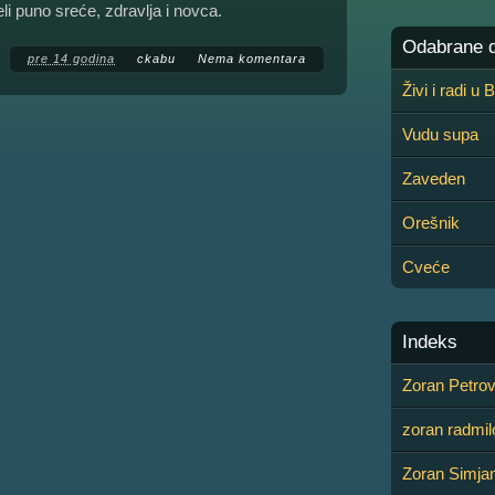
 puno sreće, zdravlja i novca.
Odabrane de
pre 14 godina
ckabu
Nema komentara
Živi i radi u
Vudu supa
Zaveden
Orešnik
Cveće
Indeks
Zoran Petrov
zoran radmil
Zoran Simja