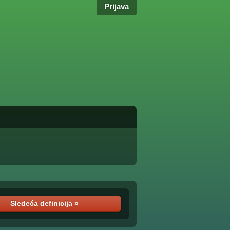
Prijava
Sledeća definicija »