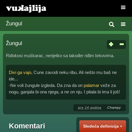
Žungul
Žungul
Riđokosi muškarac, nerijetko sa također riđim brkovima.
Divi ga vajo
, Cune zavodi neku ribu. Ali nešto mu baš ne
ide...
-Ne voli žungule izgleda. Da zna da on
palamar
veže za
nogu, ganjala bi ona njega, a ne on nju. I pitala bi ima li još!
pre 14 godina
Champy
Komentari
Sledeća definicija »