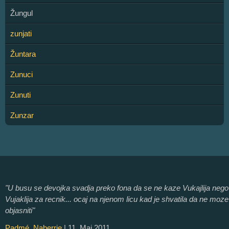
Žungul
zunjati
Žuntara
Zunuci
Zunuti
Zunzar
"U busu se devojka svadja preko fona da se ne kaze Vukajlija nego
Vujaklija za recnik... ocaj na njenom licu kad je shvatila da ne moze
objasniti"
Padmé_Naberrie
| 11. Maj 2011.