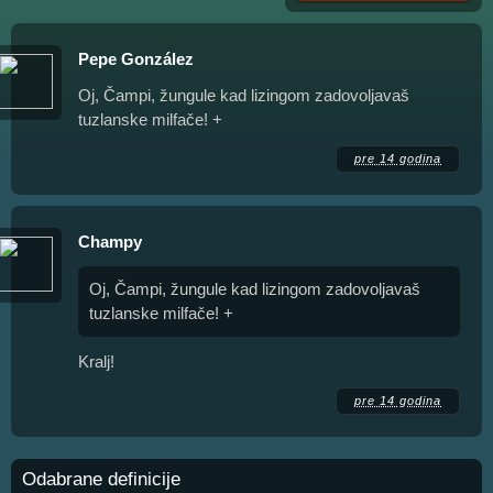
Pepe González
Oj, Čampi, žungule kad lizingom zadovoljavaš
tuzlanske milfače! +
pre 14 godina
Champy
Oj, Čampi, žungule kad lizingom zadovoljavaš
tuzlanske milfače! +
Kralj!
pre 14 godina
Odabrane definicije