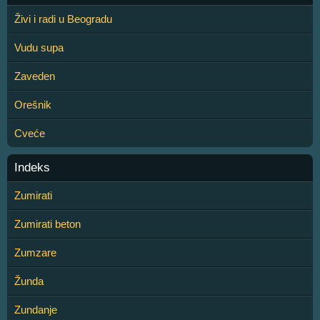
Živi i radi u Beogradu
Vudu supa
Zaveden
Orešnik
Cveće
Indeks
Zumirati
Zumirati beton
Zumzare
Žunda
Zundanje