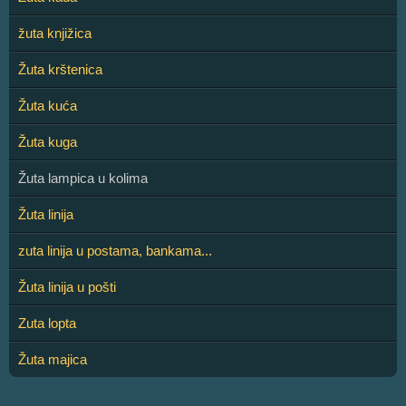
žuta knjižica
Žuta krštenica
Žuta kuća
Žuta kuga
Žuta lampica u kolima
Žuta linija
zuta linija u postama, bankama...
Žuta linija u pošti
Zuta lopta
Žuta majica