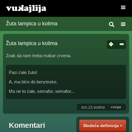
Žuta lampica u kolima
Žuta lampica u kolima
Znak da nam treba makar crvena.
Pazi ćale žuto!
A, ma biće do benzinske.
Ma ne to ćale, semafor, semafor...
pre 15 godina
cenga
Komentari
Sledeća definicija »