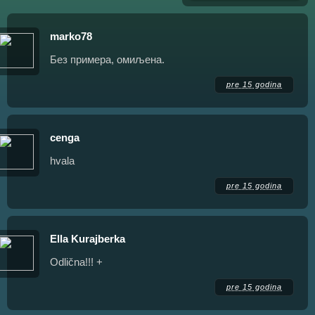
marko78
Без примера, омиљена.
pre 15 godina
cenga
hvala
pre 15 godina
Ella Kurajberka
Odlična!!! +
pre 15 godina