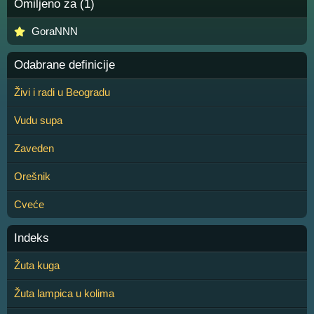
Omiljeno za (1)
GoraNNN
Odabrane definicije
Živi i radi u Beogradu
Vudu supa
Zaveden
Orešnik
Cveće
Indeks
Žuta kuga
Žuta lampica u kolima