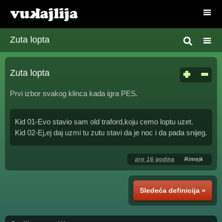
Zuta lopta
Zuta lopta
Prvi izbor svakog klinca kada igra PES.
Kid 01-Evo stavio sam old traford,koju cemo loptu uzet.
Kid 02-Ej,ej daj uzmi tu zutu stavi da je noc i da pada snijeg.
pre 16 godina
Rimejk
Sledeća definicija »