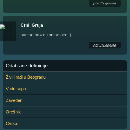
pre 15 godina
Crni_Gruja
sve se moze kad se oce :)
pre 15 godina
Odabrane definicije
Živi i radi u Beogradu
Vudu supa
Zaveden
Orešnik
Cveće