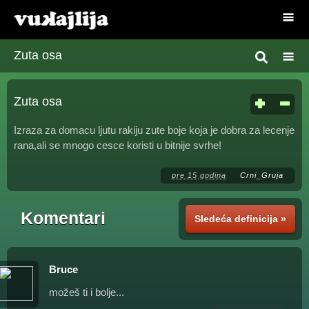
Zuta osa
Zuta osa
Izraza za domacu ljutu rakiju zute boje koja je dobra za lecenje
rana,ali se mnogo cesce koristi u bitnije svrhe!
pre 15 godina
Crni_Gruja
Komentari
Sledeća definicija »
Bruce
možeš ti i bolje...