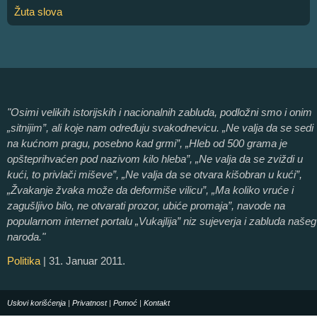
Žuta slova
"Osimi velikih istorijskih i nacionalnih zabluda, podložni smo i onim
„sitnijim”, ali koje nam određuju svakodnevicu. „Ne valja da se sedi
na kućnom pragu, posebno kad grmi”, „Hleb od 500 grama je
opšteprihvaćen pod nazivom kilo hleba”, „Ne valja da se zviždi u
kući, to privlači miševe”, „Ne valja da se otvara kišobran u kući”,
„Žvakanje žvaka može da deformiše vilicu”, „Ma koliko vruće i
zagušljivo bilo, ne otvarati prozor, ubiće promaja”, navode na
popularnom internet portalu „Vukajlija” niz sujeverja i zabluda našeg
naroda."
Politika
| 31. Januar 2011.
Uslovi korišćenja
|
Privatnost
|
Pomoć
|
Kontakt