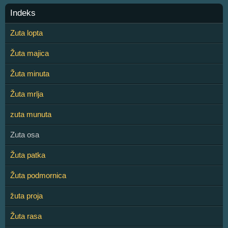
Indeks
Zuta lopta
Žuta majica
Žuta minuta
Žuta mrlja
zuta munuta
Zuta osa
Žuta patka
Žuta podmornica
žuta proja
Žuta rasa