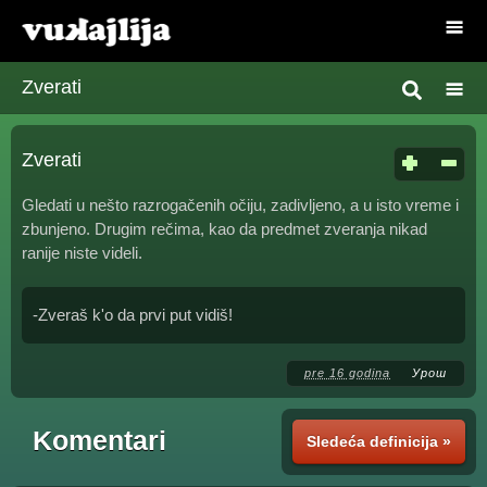
Zverati
Zverati
Gledati u nešto razrogačenih očiju, zadivljeno, a u isto vreme i
zbunjeno. Drugim rečima, kao da predmet zveranja nikad
ranije niste videli.
-Zveraš k'o da prvi put vidiš!
pre 16 godina
Урош
Komentari
Sledeća definicija »