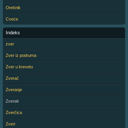
Orešnik
Cveće
Indeks
zver
Zver iz podruma
Zver u krevetu
Zverač
Zveranje
Zverati
Zverčica
Zveri