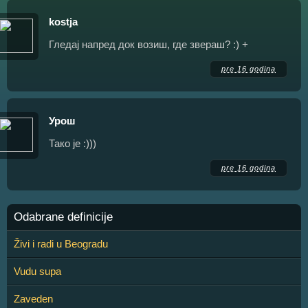
kostja
Гледај напред док возиш, где звераш? :) +
pre 16 godina
Урош
Тако је :)))
pre 16 godina
Odabrane definicije
Živi i radi u Beogradu
Vudu supa
Zaveden