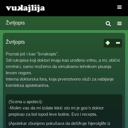
Žvrljopis
Žvrljopis
Poznat još i kao "švrakopis".
Stil rukopisa koji doktori imaju kao urođenu vrlinu, a mi, obični
smrtnici, samo možemo da simuliramo tehnikom pisanja
levom nogom.
Interna doktorska fora, koja prvenstveno služi za nabijanje
komleksa apotekarima.
(Scena u apoteci):
-Molim vas da mi izdate lekić sto mi je gos'n doktor
prepisao za bol ispod leve butine. Evo i recepta.
(Apotekar zbunjeno pokušava da dešifruje hijerolglife iz