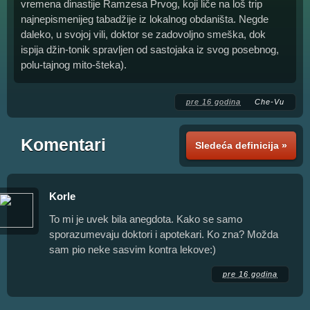
vremena dinastije Ramzesa Prvog, koji liče na loš trip
najnepismenijeg tabadžije iz lokalnog obdaništa. Negde
daleko, u svojoj vili, doktor se zadovoljno smeška, dok
ispija džin-tonik spravljen od sastojaka iz svog posebnog,
polu-tajnog mito-šteka).
pre 16 godina
Che-Vu
Komentari
Sledeća definicija »
Korle
To mi je uvek bila anegdota. Kako se samo
sporazumevaju doktori i apotekari. Ko zna? Možda
sam pio neke sasvim kontra lekove:)
pre 16 godina