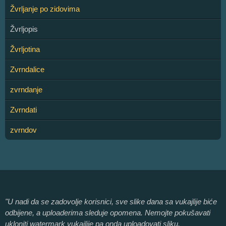
Žvrljanje po zidovima
Žvrljopis
Žvrljotina
Zvrndalice
zvrndanje
Zvrndati
zvrndov
"U nadi da se zadovolje korisnici, sve slike dana sa vukajlije biće
odbijene, a uploaderima sleduje opomena. Nemojte pokušavati
ukloniti watermark vukajlije pa onda uploadovati sliku.