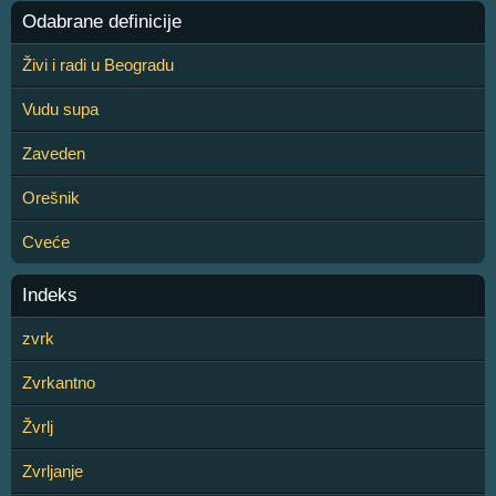
Odabrane definicije
Živi i radi u Beogradu
Vudu supa
Zaveden
Orešnik
Cveće
Indeks
zvrk
Zvrkantno
Žvrlj
Zvrljanje