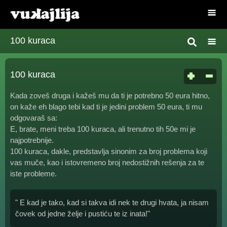
100 kuraca
100 kuraca
Kada zoveš druga i kažeš mu da ti je potrebno 50 eura hitno,
on kaže eh blago tebi kad ti je jedini problem 50 eura, ti mu
odgovaraš sa:
E, brate, meni treba 100 kuraca, ali trenutno tih 50e mi je
najpotrebnije.
100 kuraca, dakle, predstavlja sinonim za broj problema koji
vas muče, kao i istovremeno broj nedostižnih rešenja za te
iste probleme.
" E kad je tako, kad si takva idi nek te drugi hvata, ja nisam
čovek od jedne želje i pustiću te iz inata!"