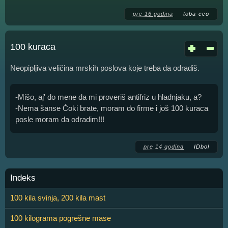
pre 16 godina
toba-cco
100 kuraca
Neopipljiva veličina mrskih poslova koje treba da odradiš.
-Mišo, aj' do mene da mi proveriš antifriz u hladnjaku, a?
-Nema šanse Ćoki brate, moram do firme i još 100 kuraca
posle moram da odradim!!!
pre 14 godina
IDbol
Indeks
100 kila svinja, 200 kila mast
100 kilograma pogrešne mase