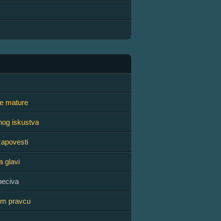
le mature
nog iskustva
zapovesti
a glavi
peciva
om pravcu