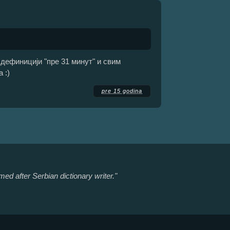
дефиницији "пре 31 минут" и свим
 :)
pre 15 godina
ed after Serbian dictionary writer."