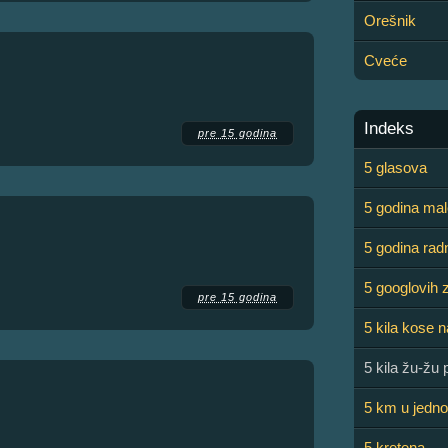
Orešnik
Cveće
Indeks
pre 15 godina
5 glasova
5 godina ma
5 godina rad
5 googlovih 
pre 15 godina
5 kila kose n
5 kila žu-žu 
5 km u jedn
5 kretena