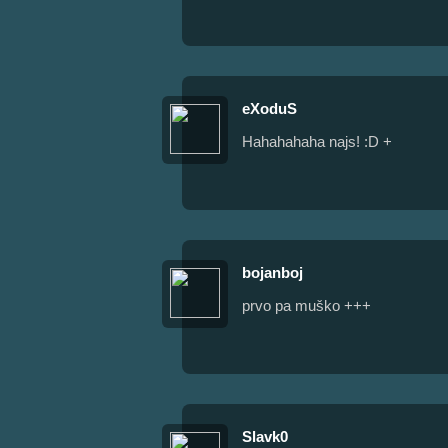
eXoduS
Hahahahaha najs! :D +
bojanboj
prvo pa muško +++
Slavk0