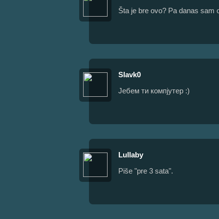
Šta je bre ovo? Pa danas sam ov
Slavk0
Јебем ти компјутер :)
Lullaby
Piše "pre 3 sata".