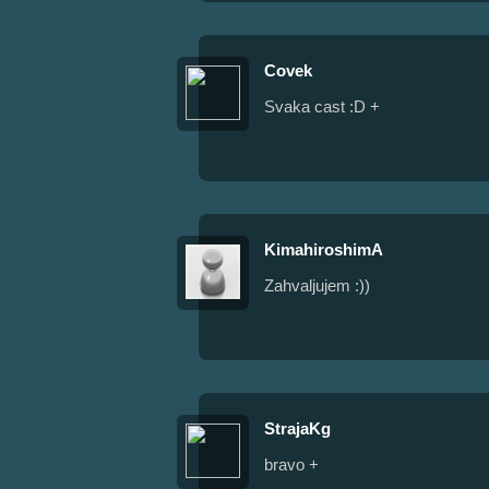
Covek
Svaka cast :D +
KimahiroshimA
Zahvaljujem :))
StrajaKg
bravo +