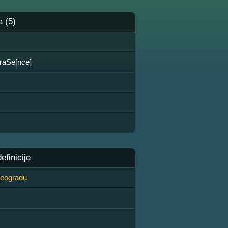
a (5)
raSe[nce]
finicije
 Beogradu