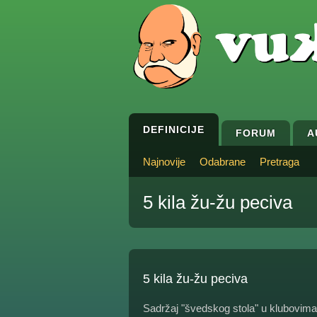
DEFINICIJE
FORUM
A
Najnovije
Odabrane
Pretraga
5 kila žu-žu peciva
5 kila žu-žu peciva
Sadržaj "švedskog stola" u klubovima