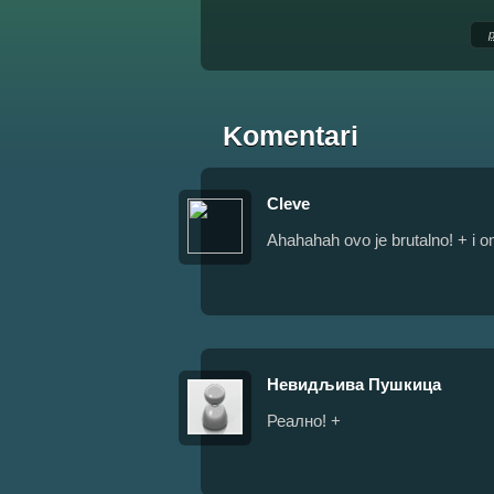
Komentari
Cleve
Ahahahah ovo je brutalno! + i om
Невидљива Пушкица
Реално! +