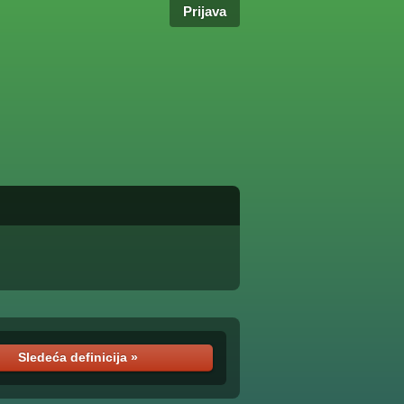
Prijava
Sledeća definicija »