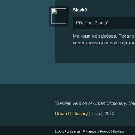
Slavk0
Piše "pre 3 sata".
Ма комп ме зајебава. Писало 
коментарима још мање од тога
"Serbian version of Urban Dictionary. Nam
Urban Dictionary
| 1. Jul, 2010.
Uslovi korišćenja
|
Privatnost
|
Pomoć
|
Kontakt