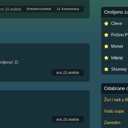
pre 15 godina
KimahiroshimA
11 komentara
Omiljeno z
Cleve
PoSno P
Monet
lolipop
iljeno! :D
Shumey
pre 15 godina
Odabrane de
Živi i radi u
Vudu supa
pre 15 godina
Zaveden