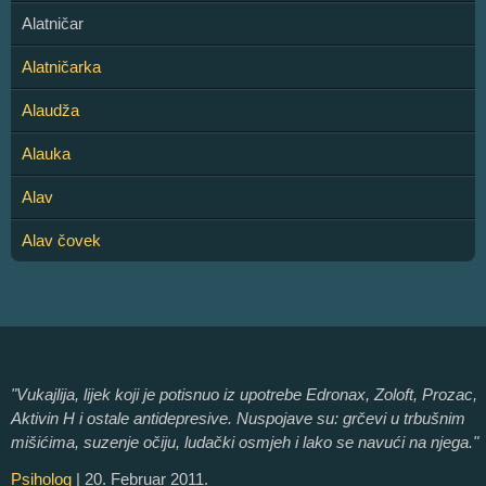
Alatničar
Alatničarka
Alaudža
Alauka
Alav
Alav čovek
"Vukajlija, lijek koji je potisnuo iz upotrebe Edronax, Zoloft, Prozac,
Aktivin H i ostale antidepresive. Nuspojave su: grčevi u trbušnim
mišićima, suzenje očiju, ludački osmjeh i lako se navući na njega."
Psiholog
| 20. Februar 2011.