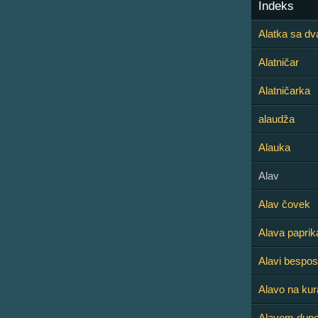
Indeks
Alatka sa dv
Alatničar
Alatničarka
alaudža
Alauka
Alav
Alav čovek
Alava paprik
Alavi bespos
Alavo na kur
Alavom dupet