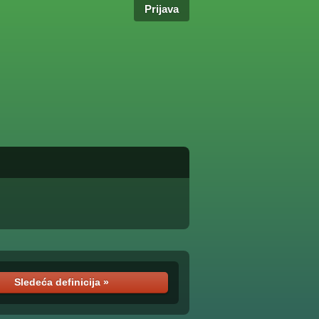
Prijava
Sledeća definicija »