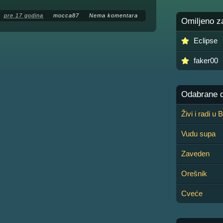
pre 17 godina
mocca87
Nema komentara
Omiljeno z
Eclipse
faker00
Odabrane de
Živi i radi u
Vudu supa
Zaveden
Orešnik
Cveće