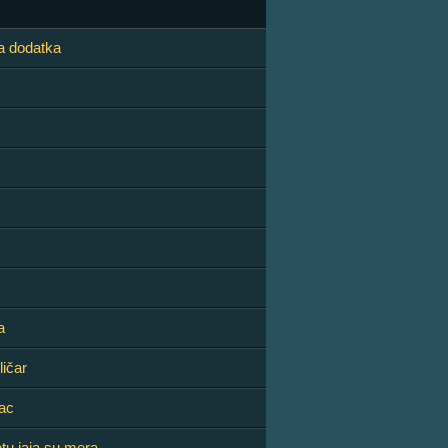
a dodatka
a
ličar
ac
u jaja su mera