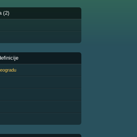
a (2)
finicije
 Beogradu