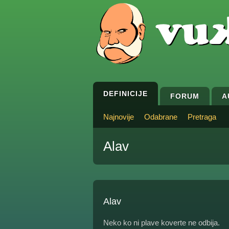
DEFINICIJE
FORUM
A
Najnovije
Odabrane
Pretraga
Alav
Alav
Neko ko ni plave koverte ne odbija.