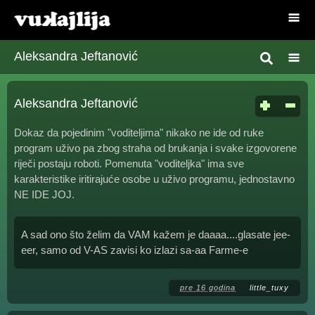
Aleksandra Jeftanović
Aleksandra Jeftanović
Dokaz da pojedinim "voditeljima" nikako ne ide od ruke
program uživo pa zbog straha od brukanja i svake izgovorene
riječi postaju roboti. Pomenuta "voditeljka" ima sve
karakteristike iritirajuće osobe u uživo programu, jednostavno
NE IDE JOJ.
A sad ono što želim da VAM kažem je daaaa....glasate jee-
eer, samo od V-AS zavisi ko izlazi sa-aa Farme-e
pre 16 godina
little_tuxy