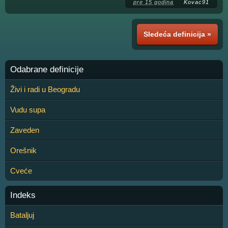
pre 15 godina
Kovac91
Sledeća definicija »
Odabrane definicije
Živi i radi u Beogradu
Vudu supa
Zaveden
Orešnik
Cveće
Indeks
Bataljuj