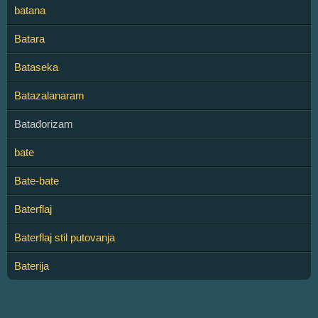
batana
Batara
Bataseka
Batazalanaram
Batađorizam
bate
Bate-bate
Baterflaj
Baterflaj stil putovanja
Baterija