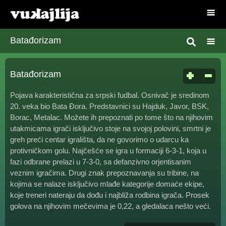
Batađorizam
Batađorizam
Pojava karakteristična za srpski fudbal. Osnivač je sredinom
20. veka bio Bata Đora. Predstavnici su Hajduk, Javor, BSK,
Borac, Metalac. Možete ih prepoznati po tome što na njihovim
utakmicama igrači isključivo stoje na svojoj polovini, smrtni je
greh preći centar igrališta, da ne govorimo o udarcu ka
protivničkom golu. Najčešće se igra u formaciji 6-3-1, koja u
fazi odbrane prelazi u 7-3-0, sa defanzivno orjentisanim
veznim igračima. Drugi znak prepoznavanja su tribine, na
kojima se nalaze isključivo mlađe kategorije domaće ekipe,
koje treneri nateraju da dođu i najbliža rodbina igrača. Prosek
golova na njihovim mečevima je 0,22, a gledalaca nešto veći.