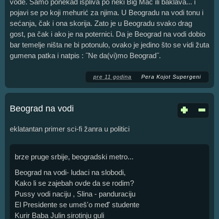
vode. Samo ponekad ispliva po neki Big Mac ili baklava... i
pojavi se po koji mehurić za njima. U Beogradu na vodi tonu i
sećanja, čak i ona skorija. Zato je u Beogradu svako drag
gost, pa čak i ako je na poternici. Da je Beograd na vodi dobio
bar temelje ništa ne bi potonulo, ovako je jedino što se vidi žuta
gumena patka i natpis : ˝Ne da(vi)mo Beograd˝.
pre 11 godina
Pera Kojot Supergeni
Beograd na vodi
eklatantan primer sci-fi žanra u politici
brze pruge srbije, beogradski metro...
Beograd na vodi- ludaci na slobodi,
Kako li se zajebah ovde da se rodim?
Pussy vodi naciju , Slina - panduraciju
El Presidente se umeš'o međ' studente
Kurir Baba Julin sirotinju guli