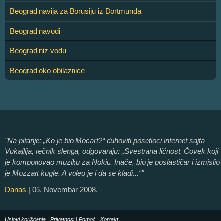
Beograd navija za Borusiju iz Dortmunda
Beograd navodi
Beograd niz vodu
Beograd oko obilaznice
"Na pitanje: „Ko je bio Mocart?“ duhoviti posetioci internet sajta
Vukajlija, rečnik slenga, odgovaraju: „Svestrana ličnost. Čovek koji
je komponovao muziku za Nokiu. Inače, bio je poslastičar i izmislio
je Mozzart kugle. A voleo je i da se kladi...“"
Danas
| 06. Novembar 2008.
Uslovi korišćenja
|
Privatnost
|
Pomoć
|
Kontakt