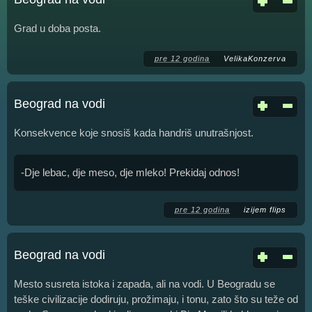
Grad u doba posta.
pre 12 godina
VelikaKonzerva
Beograd na vodi
Konsekvence koje snosiš kada handriš unutrašnjost.
-Dje lebac, dje meso, dje mleko! Prekidaj odnos!
pre 12 godina
izijem flips
Beograd na vodi
Mesto susreta istoka i zapada, ali na vodi. U Beogradu se
teške civilizacije dodiruju, prožimaju, i tonu, zato što su teže od