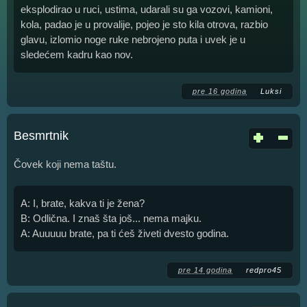
eksplodirao u ruci, ustima, udarali su ga vozovi, kamioni,
kola, padao je u provalije, pojeo je sto kila otrova, razbio
glavu, izlomio noge ruke nebrojeno puta i uvek je u
sledećem kadru kao nov.
pre 16 godina
Luksi
Besmrtnik
Čovek koji nema taštu.
A: I, brate, kakva ti je žena?
B: Odlična. I znaš šta još... nema majku.
A: Auuuuu brate, pa ti ćeš živeti dvesto godina.
pre 14 godina
redpro45