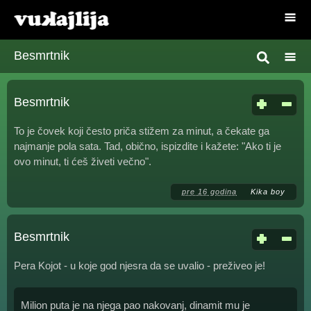
Besmrtnik
Besmrtnik
To je čovek koji često priča stižem za minut, a čekate ga
najmanje pola sata. Tad, obično, ispizdite i kažete: "Ako ti je
ovo minut, ti ćeš živeti večno".
pre 16 godina
Kika boy
Besmrtnik
Pera Kojot - u koje god njesra da se uvalio - preživeo je!
Milion puta je na njega pao nakovanj, dinamit mu je