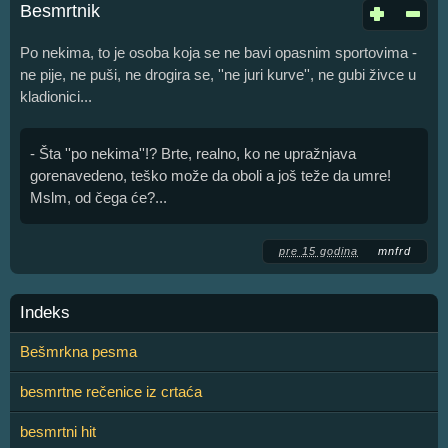
Besmrtnik
Po nekima, to je osoba koja se ne bavi opasnim sportovima -
ne pije, ne puši, ne drogira se, ''ne juri kurve'', ne gubi živce u
kladionici...
- Šta ''po nekima''!? Brte, realno, ko ne upražnjava
gorenavedeno, teško može da oboli a još teže da umre!
Mslm, od čega će?...
pre 15 godina
mnfrd
Indeks
Bešmrkna pesma
besmrtne rečenice iz crtaća
besmrtni hit