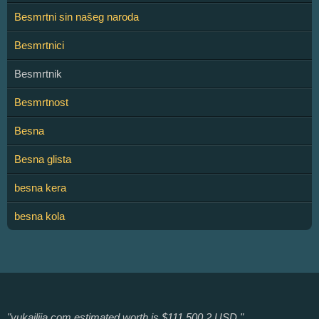
Besmrtni sin našeg naroda
Besmrtnici
Besmrtnik
Besmrtnost
Besna
Besna glista
besna kera
besna kola
"vukajlija.com estimated worth is $111,500.2 USD."