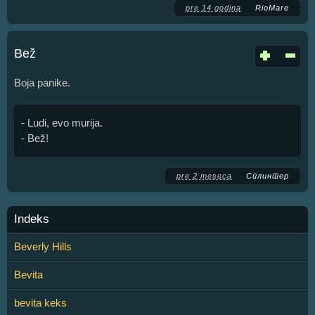
pre 14 godina
RioMare
Bež
Boja panike.
- Ludi, evo murija.
- Bež!
pre 2 meseca
Сплинтер
Indeks
Beverly Hills
Bevita
bevita keks