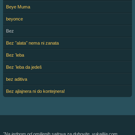
Beye Muma
beyonce
Bez
Bez "alata" nema ni zanata
Bez 'leba
Bez 'leba da jedeš
bez aditiva
Bez ajlajnera ni do kontejnera!
"Na jednom od omiljenih sajtova za duhovite, vukajlija.com,