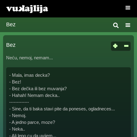
Bez
Bez
Neću, nemoj, nemam...
- Mala, imas decka?
- Bez!
- Bez dečka ili bez muvanja?
- Hahah! Nemam decka..
-------------
- Sine, da ti baka stavi pite da poneses, ogladneces...
- Nemoj.
- A jedno parce, moze?
- Neka..
- Ali lepo cu da uvijem...