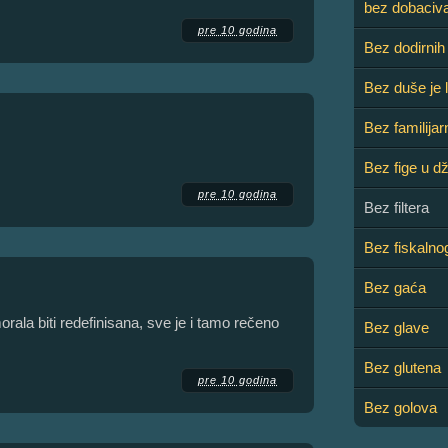
bez dobaciva
pre 10 godina
Bez dodirnih
Bez duše je 
Bez familijar
Bez fige u d
pre 10 godina
Bez filtera
Bez fiskalno
Bez gaća
morala biti redefinisana, sve je i tamo rečeno
Bez glave
Bez glutena
pre 10 godina
Bez golova