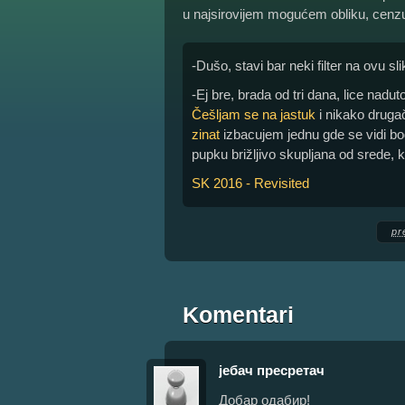
u najsirovijem mogućem obliku, cenzu
-Dušo, stavi bar neki filter na ovu sl
-Ej bre, brada od tri dana, lice nadu
Češljam se na jastuk
i nikako drugač
zinat
izbacujem jednu gde se vidi bo
pupku brižljivo skupljana od srede,
SK 2016 - Revisited
pr
Komentari
јебач пресретач
Добар одабир!