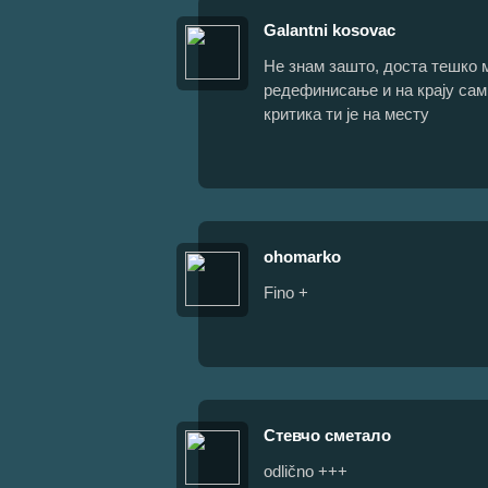
Galantni kosovac
Не знам зашто, доста тешко 
редефинисање и на крају сам
критика ти је на месту
ohomarko
Fino +
Стевчо сметало
odlično +++