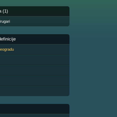
a (1)
rugari
finicije
 Beogradu