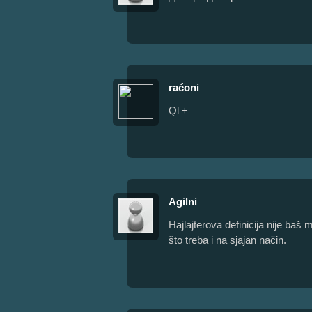
raćoni
Ql +
Agilni
Hajlajterova definicija nije baš 
što treba i na sjajan način.