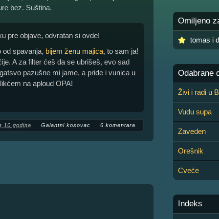
re bez. Suština.
Omiljeno z
iku pre objave, odvratan si ovde!
tomas i d
to od spavanja,
bijem ženu majica
, to sam ja!
ije. A za filter ćeš da se ubrišeš, evo sad
gatsvo pazušne mi jame, a pride i vunica u
Odabrane de
 klikćem na aploud OPA!
Živi i radi u
Vudu supa
e 10 godina
Galantni kosovac
6 komentara
Zaveden
Orešnik
Cveće
Indeks