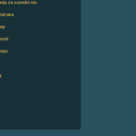
nja za susedni sto
 tačaka
lep
nosti
žepu
g