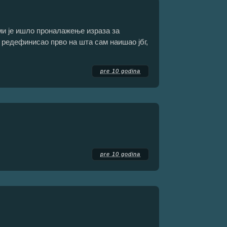
ми је ишло проналажење израза за
 редефинисао прво на шта сам наишао јбг,
pre 10 godina
pre 10 godina