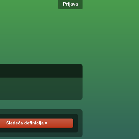
Prijava
Sledeća definicija »