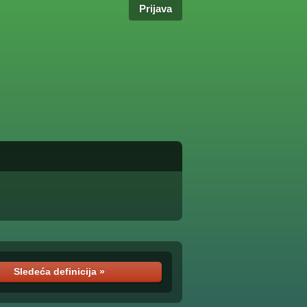
Prijava
Sledeća definicija »