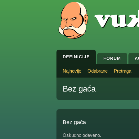
DEFINICIJE
FORUM
A
Najnovije
Odabrane
Pretraga
Bez gaća
Bez gaća
Oskudno odeveno.