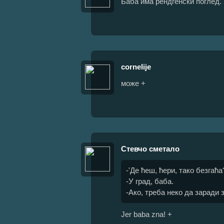
Баба има рендгенски поглед.
cornelije
може +
Стевчо сметало
-'Де ћеш, ћери, тако безгаћа
-У град, баба.
-Ако, треба неко да заради з
Jer baba zna! +