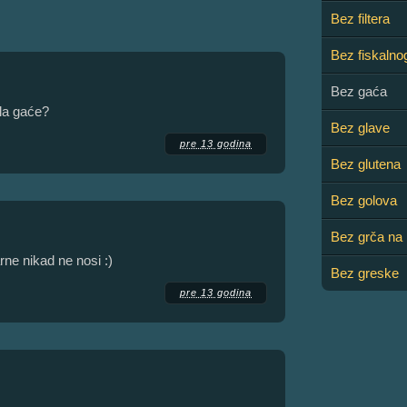
Bez filtera
Bez fiskalno
Bez gaća
la gaće?
Bez glave
pre 13 godina
Bez glutena
Bez golova
Bez grča na 
rne nikad ne nosi :)
Bez greske
pre 13 godina