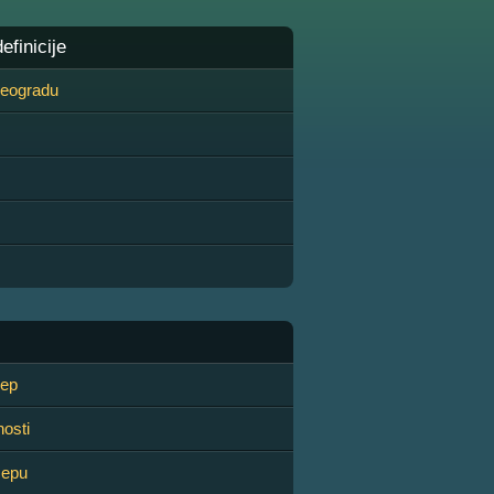
finicije
 Beogradu
lep
nosti
žepu