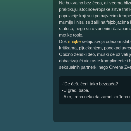
Ne bukvalno bez ćega, ali veoma blizu
praktikuju istočnoevropske žrtve trafi
populacije koji su i po najvećim temp
mumije i nisu se žalili na fejzbljacim
statusa, nego su u vunenim čarapama
motike topio.
Dok
snajke
šetaju svoja odećom slabo c
kritikama, pljuckanjem, ponekad uvre
Obično ženski deo, muški će uživati 
dobacivajući vickaste komplimente i h
seksualnih partnerki nego Crvena Zv
-'De ćeš, ćeri, tako bezgaća?
-U grad, baba.
-Ako, treba neko da zaradi za 'leba u