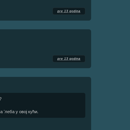
pre 13 godina
pre 13 godina
?
а 'леба у овој кући.