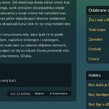
 tome. Stil oblačenja dosta sličan onom koji
kinga, uvek omražen od pripadnika starije
Odabrane de
eraturama u svoje vreme bili zamotani kao
a kao pičke objavljivajući dnevno sedamnes
Živi i radi u
 okopavali kuruz dok im se onaj metalni deo
Vudu supa
enzurisana tela, takvi ljudi će ih pratiti
Zaveden
dom, najčešće krštenjem i coktanjem.
još malo iako su odavno obljubno nemoćni,
Orešnik
valjeći se da su tokom života promenili više
ezda trenera. Džaba.
Cveće
Indeks
 ovoj kući.
Bez duše je 
pre 13 godina
Марко
5 komentara
Bez familijar
Bez fige u d