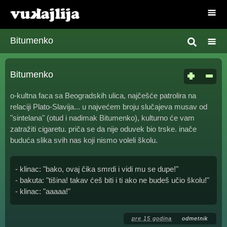
Bitumenko
Bitumenko
o-kultna faca sa Beogradskih ulica, najčešće patrolira na
relaciji Plato-Slavija... u najvećem broju slučajeva musav od
"sintelana" (otud i nadimak Bitumenko), kulturno će vam
zatražiti cigaretu. priča se da nije oduvek bio trske. inače
buduća slika svih nas koji nismo voleli školu.
- klinac: "bako, ovaj čika smrdi i vidi mu se dupe!"
- bakuta: "tišina! takav ćeš biti i ti ako ne budeš učio školu!"
- klinac: "aaaaa!"
pre 15 godina
odmetnik