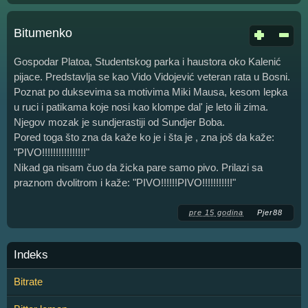
Bitumenko
Gospodar Platoa, Studentskog parka i haustora oko Kalenić
pijace. Predstavlja se kao Vido Vidojević veteran rata u Bosni.
Poznat po duksevima sa motivima Miki Mausa, kesom lepka
u ruci i patikama koje nosi kao klompe dal' je leto ili zima.
Njegov mozak je sundjerastiji od Sundjer Boba.
Pored toga što zna da kaže ko je i šta je , zna još da kaže:
"PIVO!!!!!!!!!!!!!!!!"
Nikad ga nisam čuo da žicka pare samo pivo. Prilazi sa
praznom dvolitrom i kaže: "PIVO!!!!!!PIVO!!!!!!!!!!!"
pre 15 godina
Pjer88
Indeks
Bitrate