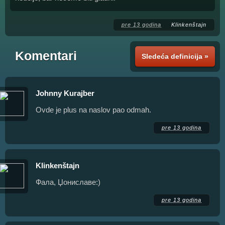
pre 13 godina
Klinkenštajn
Komentari
Sledeća definicija »
Johnny Kurajber
Ovde je plus na naslov pao odmah.
pre 13 godina
Klinkenštajn
Фала, Џониславе:)
pre 13 godina