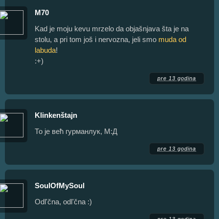
M70
Kad je moju kevu mrzelo da objašnjava šta je na
stolu, a pri tom još i nervozna, jeli smo
muda od
labuda
!
:+)
pre 13 godina
Klinkenštajn
То је већ гурманлук, М:Д
pre 13 godina
SoulOfMySoul
Odl'čna, odl'čna :)
pre 13 godina