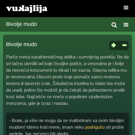
Bivolje mudo
Bivolje mudo
Parče mesa karakterističnog oblika i sumnjivog porekla. Ne da
se tačno utvrditi od koje živuljke potiče, a verovatno je i bolje
da nesrećni konzument to nikad i ne sazna. Glavna odlika mu
je neverovatna žilavost protiv koje pomaže samo motorna
testera ili laserski zrak. Želudačna kiselina tu slabo šta može
da uradi, jedino što možeš je da čekaš da jednostavno prođe
kroz tebe. Najčešće se sreće u pojedinim studentskim
menzama, gde je izraz i nastao.
- Brate, ja više ne mogu da se maltretiram sa ovim bivoljim
mudom! Idemo kod mene, imam neku
podrigušu
od prošle
nedelje, bar nećemo biti gladni.