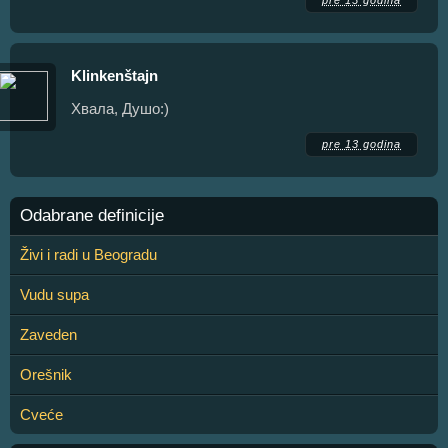
Klinkenštajn
Хвала, Душо:)
pre 13 godina
Odabrane definicije
Živi i radi u Beogradu
Vudu supa
Zaveden
Orešnik
Cveće