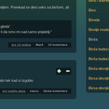
Bivis i Bathe
eljem. Ponekad se desi seks sa bivšom, ali
Bivo
Bivoda
 gleda“
Bivolje mudo
 ti da smo mi sad samo prijatelji.“
Bivša
pre 14 godina
Max6
10 komentara
Bivša buduć
Bivša buduć
Bivša devoj
Bivsa devoj
atio tek kad si izgubio
Bivsa devojk
pre godinu dana
kanvu
Nema komentara