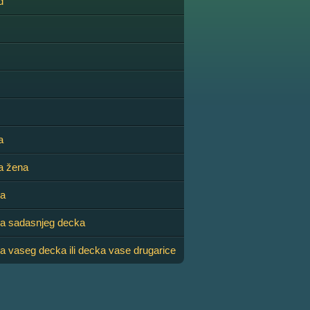
d
a
a žena
ka
ka sadasnjeg decka
a vaseg decka ili decka vase drugarice