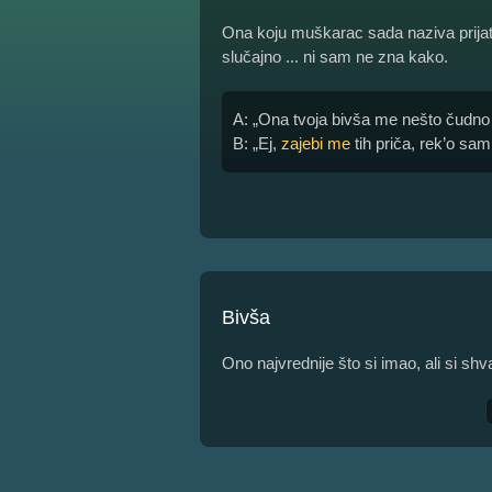
Ona koju muškarac sada naziva prijat
slučajno ... ni sam ne zna kako.
A: „Ona tvoja bivša me nešto čudno
B: „Ej,
zajebi me
tih priča, rek’o sam
Bivša
Ono najvrednije što si imao, ali si shv