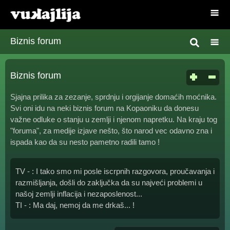
Biznis forum
Biznis forum
Sjajna prilika za zezanje, sprdnju i orgijanje domaćih moćnika.
Svi oni idu na neki biznis forum na Kopaoniku da donesu
važne odluke o stanju u zemlji i njenom napretku. Na kraju tog
"foruma", za medije izjave nešto, što narod vec odavno zna i
ispada kao da su nesto pametno radili tamo !
TV - : I tako smo mi posle iscrpnih razgovora, proučavanja i
razmišljanja, došli do zaključka da su najveći problemi u
našoj zemlji inflacija i nezaposlenost...
TI - : Ma daj, nemoj da me drkaš... !