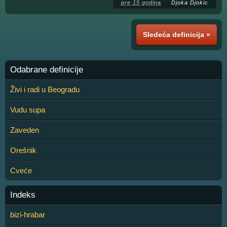
pre 15 godina
Djoka Djokic
Sledeća definicija »
Odabrane definicije
Živi i radi u Beogradu
Vudu supa
Zaveden
Orešnik
Cveće
Indeks
bizi-hrabar