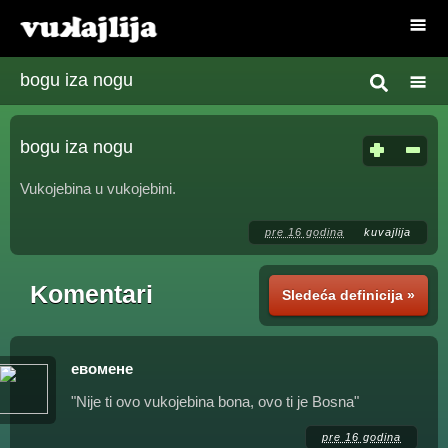
bogu iza nogu
bogu iza nogu
Vukojebina u vukojebini.
pre 16 godina
kuvajlija
Komentari
Sledeća definicija »
евомене
"Nije ti ovo vukojebina bona, ovo ti je Bosna"
pre 16 godina