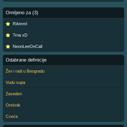
Omiljeno za (3)
RAmmI
Trna xD
NeonLeeOnCall
Odabrane definicije
Živi i radi u Beogradu
Vudu supa
Zaveden
Orešnik
Cveće