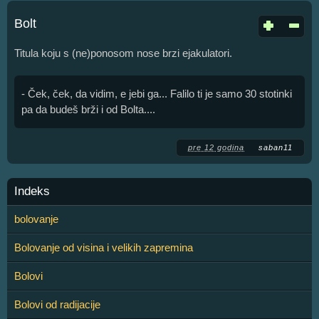
Bolt
Titula koju s (ne)ponosom nose brzi ejakulatori.
- Ček, ček, da vidim, e jebi ga... Falilo ti je samo 30 stotinki
pa da budeš brži i od Bolta....
pre 12 godina
saban11
Indeks
bolovanje
Bolovanje od visina i velikih zapremina
Bolovi
Bolovi od radijacije