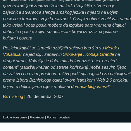
govoru kad ljudi zapravo žele da kažu Vujaklija, stvorena je
zajednica stvaraoca slenga srpskog jezika i mjesto na kojem
posjetioci treniraju svoju kreativnost. Ovaj kreativni ventil vas samo
tako usisa i očas posla možete da izgubite sate vremena čitajući
duhovite opaske kojim su definisani brojni izrazi iz popularne
kulture i govora
Pozicionirajući se između ozbiljnih sajtova kao što su
Metak
i
Vokabular
na jednoj, i zabavnih
Srbovanje
i
Kobaja Grande
na
drugoj strani, Vukajlija je dokazala da famozni “user-created
content” (sadržaj kreiran od strane korisnika) može sasvim lijepo
da zaživi i na ovim prostorima. Ovogodišnja nagrada za najbolji sajt
prema izboru Biznisbloga odlazi ovom istinskom Web 2.0 projektu
kojem u definicijama nije izmakla ni
domaća blogosfera
!"
BiznisBlog
| 26. decembar 2007.
Uslovi korišćenja
|
Privatnost
|
Pomoć
|
Kontakt