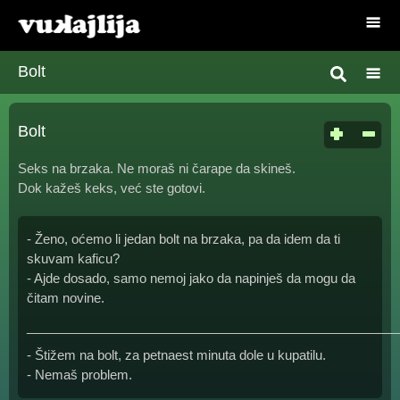
Bolt
Bolt
Seks na brzaka. Ne moraš ni čarape da skineš.
Dok kažeš keks, već ste gotovi.
- Ženo, oćemo li jedan bolt na brzaka, pa da idem da ti
skuvam kaficu?
- Ajde dosado, samo nemoj jako da napinješ da mogu da
čitam novine.
____________________________________________________
- Štižem na bolt, za petnaest minuta dole u kupatilu.
- Nemaš problem.