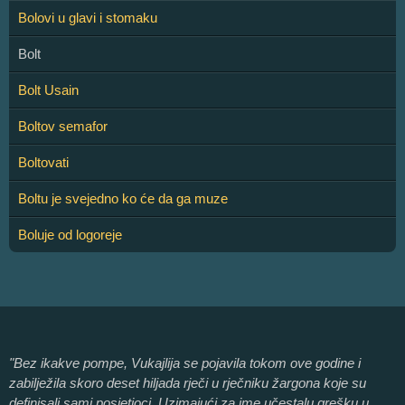
Bolovi u glavi i stomaku
Bolt
Bolt Usain
Boltov semafor
Boltovati
Boltu je svejedno ko će da ga muze
Boluje od logoreje
"Bez ikakve pompe, Vukajlija se pojavila tokom ove godine i
zabilježila skoro deset hiljada rječi u rječniku žargona koje su
definisali sami posjetioci. Uzimajući za ime učestalu grešku u