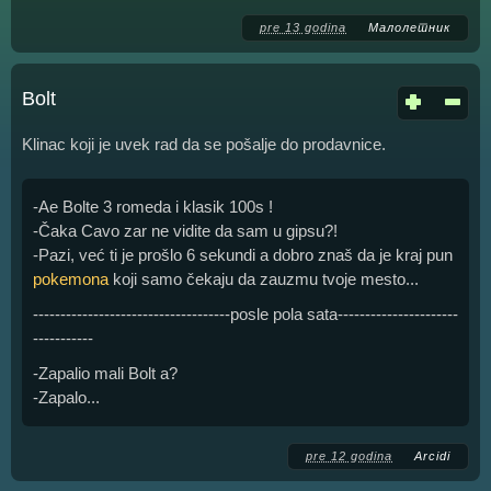
pre 13 godina
Малолетник
Bolt
Klinac koji je uvek rad da se pošalje do prodavnice.
-Ae Bolte 3 romeda i klasik 100s !
-Čaka Cavo zar ne vidite da sam u gipsu?!
-Pazi, već ti je prošlo 6 sekundi a dobro znaš da je kraj pun
pokemona
koji samo čekaju da zauzmu tvoje mesto...
------------------------------------posle pola sata----------------------
-----------
-Zapalio mali Bolt a?
-Zapalo...
pre 12 godina
Arcidi