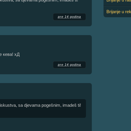
Brijanje u re
pre 14 godina
е кева! хД
pre 14 godina
 iskustva, sa djevama pogešnim, imadeš ti!