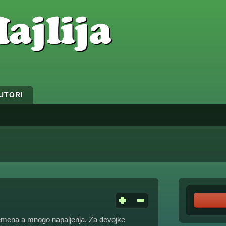
UTORI
emena a mnogo napaljenja. Za devojke