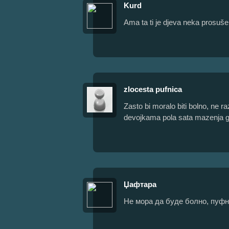
Kurd
Ama ta ti je djeva neka prosušen
zlocesta pufnica
Zasto bi moralo biti bolno, ne
devojkama pola sata mazenja gu
Џафтара
Не мора да буде болно, пуф