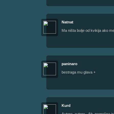
Natnat
Ma ništa bolje od kvikija ako me
paninaro
bestraga mu glava +
Kurd
Autore, autore...Ah, pogrešna 