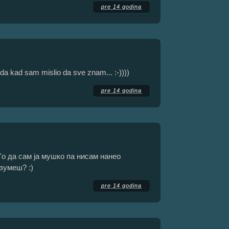
pre 14 godina
nda kad sam mislio da sve znam... :-))))
pre 14 godina
к'о да сам ја мушко па нисам нанео
азумеш? :)
pre 14 godina