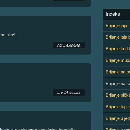
Indeks
Brijanje jaja
ne pitaš!
Brijanje jaja
pre 14 godina
Brijanje kod 
Brijanje mu
Brijanje na 
Brijanje na 
pre 14 godina
Brijanje pičk
Brijanje tupi
Brijanje u j
iskustva, sa djevama pogešnim, imadeš ti!
Brijanje u ra