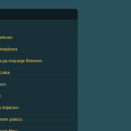
 britvom
tinejdzera
da pa mazanje Brionom
brzaka
suvo
e
m brijačem
ednom potezu
tnom filmu