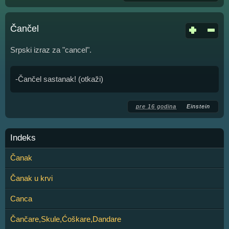
Čančel
Srpski izraz za "cancel".
-Čančel sastanak! (otkaži)
pre 16 godina
Einstein
Indeks
Čanak
Čanak u krvi
Canca
Čančare,Skule,Ćoškare,Dandare