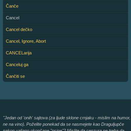
Čanče
Cancel
Cancel dečko
Cancel, Ignore, Abort
CANCELarija
Canceluj ga
Čančiti se
"Jedan od 'onih' sajtova (za ljude sklone crnjaku - mislim na humor,
ne na vino). Poželite ponekad da se nasmejete kao Draguljupče
nakon valjano okončane "psine"? Mislite da cenzura ne treba da