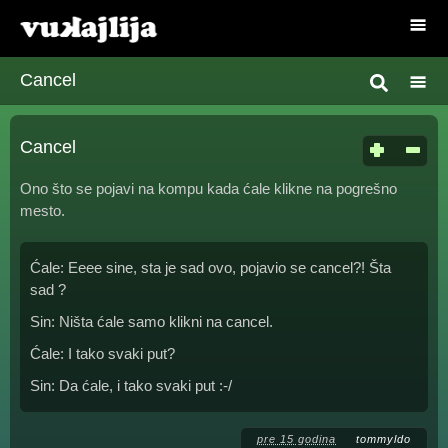
Cancel
Cancel
Ono što se pojavi na kompu kada ćale klikne na pogrešno
mesto.
Ćale: Eeee sine, sta je sad ovo, pojavio se cancel?! Šta
sad ?
Sin: Ništa ćale samo klikni na cancel.
Ćale: I tako svaki put?
Sin: Da ćale, i tako svaki put :-/
pre 15 godina
tommyldo