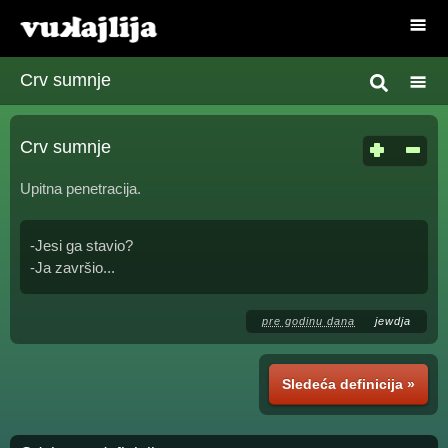
Crv sumnje
Crv sumnje
Upitna penetracija.
-Jesi ga stavio?
-Ja završio...
pre godinu dana
jewdja
Sledeća definicija »