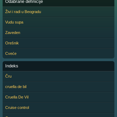
Odabrane definicije
Živi i radi u Beogradu
Vudu supa
Zaveden
Orešnik
Cveće
Indeks
Čru
cruella de bil
Cruella De Vil
Cruise control