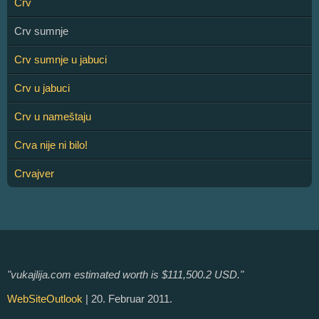
Crv
Crv sumnje
Crv sumnje u jabuci
Crv u jabuci
Crv u nameštaju
Crva nije ni bilo!
Crvajver
"vukajlija.com estimated worth is $111,500.2 USD."
WebSiteOutlook
| 20. Februar 2011.