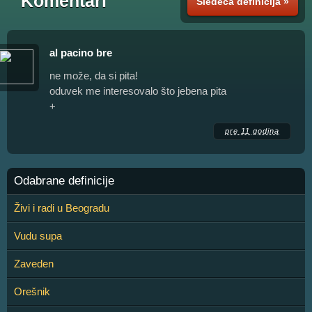
Komentari
Sledeća definicija »
al pacino bre
ne može, da si pita!
oduvek me interesovalo što jebena pita
+
pre 11 godina
Odabrane definicije
Živi i radi u Beogradu
Vudu supa
Zaveden
Orešnik