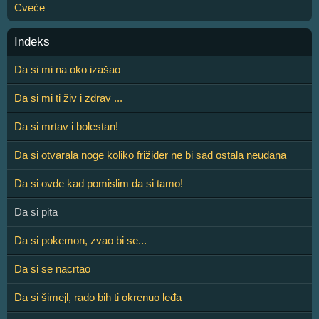
Cveće
Indeks
Da si mi na oko izašao
Da si mi ti živ i zdrav ...
Da si mrtav i bolestan!
Da si otvarala noge koliko frižider ne bi sad ostala neudana
Da si ovde kad pomislim da si tamo!
Da si pita
Da si pokemon, zvao bi se...
Da si se nacrtao
Da si šimejl, rado bih ti okrenuo leđa