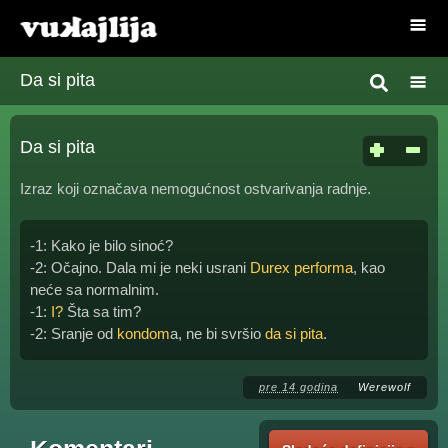
Da si pita
Da si pita
Izraz koji označava nemogućnost ostvarivanja radnje.
-1: Kako je bilo sinoć?
-2: Očajno. Dala mi je neki usrani
Durex performa
, kao
neće sa normalnim.
-1:
I?
Šta sa tim?
-2: Sranje od
kondom
a, ne bi svršio
da si pita
.
pre 14 godina
Werewolf