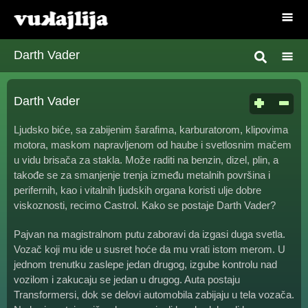
Darth Vader
Darth Vader
Ljudsko biće, sa zabijenim šarafima, karburatorom, klipovima
motora, maskom napravljenom od haube i svetlosnim mačem
u vidu brisača za stakla. Može raditi na benzin, dizel, plin, a
takođe se za smanjenje trenja između metalnih površina i
perifernih, kao i vitalnih ljudskih organa koristi ulje dobre
viskoznosti, recimo Castrol. Kako se postaje Darth Vader?
Pajvan na magistralnom putu zaboravi da izgasi duga svetla.
Vozač koji mu ide u susret hoće da mu vrati istom merom. U
jednom trenutku zaslepe jedan drugog, izgube kontrolu nad
vozilom i zakucaju se jedan u drugog. Auta postaju
Transformersi, dok se delovi automobila zabijaju u tela vozača.