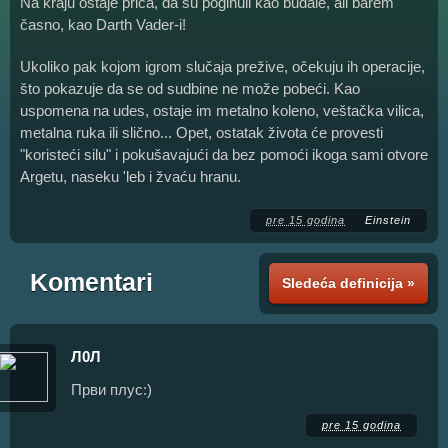
Na kraju ostaje priča, da su poginuli kao budale, ali barem
časno, kao Darth Vader-i!
Ukoliko pak kojom igrom slučaja prežive, očekuju ih operacije,
što pokazuje da se od sudbine ne može pobeći. Kao
uspomena na udes, ostaje im metalno koleno, veštačka vilica,
metalna ruka ili slično... Opet, ostatak života će provesti
"koristeći silu" i pokušavajući da bez pomoći ikoga sami otvore
Argetu, naseku 'leb i žvaću hranu.
pre 15 godina
Einstein
Komentari
Sledeća definicija »
Л0Л
Први плус:)
pre 15 godina