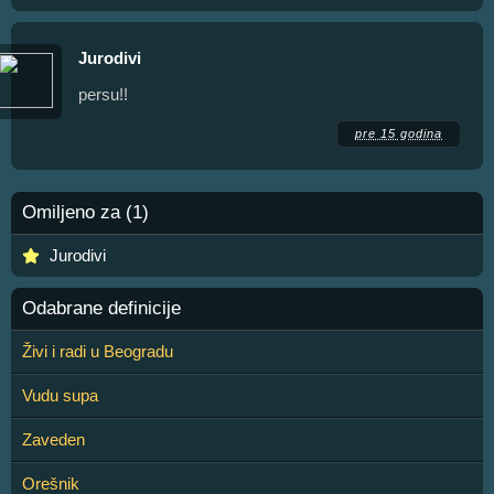
Jurodivi
persu!!
pre 15 godina
Omiljeno za (1)
Jurodivi
Odabrane definicije
Živi i radi u Beogradu
Vudu supa
Zaveden
Orešnik