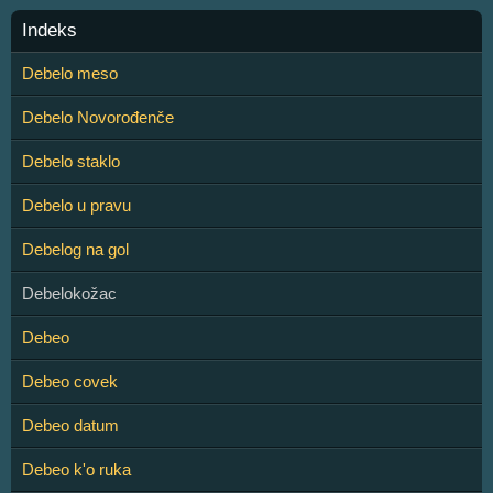
Indeks
Debelo meso
Debelo Novorođenče
Debelo staklo
Debelo u pravu
Debelog na gol
Debelokožac
Debeo
Debeo covek
Debeo datum
Debeo k'o ruka