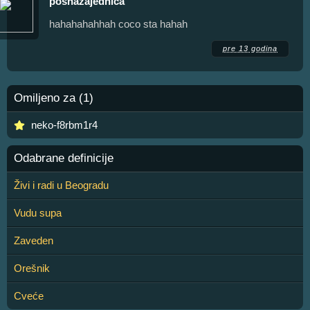
posnazajednica
hahahahahhah coco sta hahah
pre 13 godina
Omiljeno za (1)
neko-f8rbm1r4
Odabrane definicije
Živi i radi u Beogradu
Vudu supa
Zaveden
Orešnik
Cveće