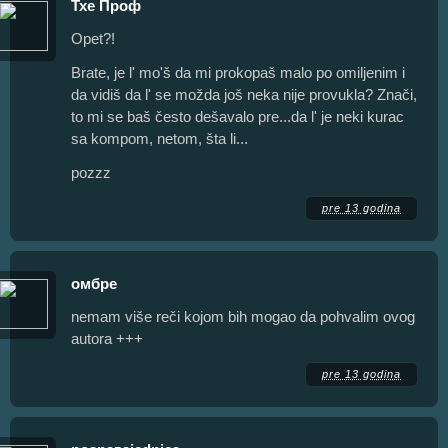
Тхе Проф
Opet?!
Brate, je l' mo'š da mi prokopaš malo po omiljenim i
da vidiš da l' se možda još neka nije provukla? Znači,
to mi se baš često dešavalo pre...da l' je neki kurac
sa kompom, netom, šta li...
pozzz
pre 13 godina
омбре
nemam više reči kojom bih mogao da pohvalim ovog
autora +++
pre 13 godina