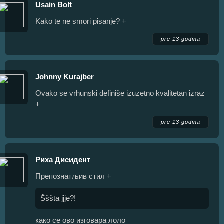
Usain Bolt
Kako te ne smori pisanje? +
pre 13 godina
Johnny Kurajber
Ovako se vrhunski definiše izuzetno kvalitetan izraz
+
pre 13 godina
Риха Дисидент
Препознатљив стил +
Šššta jjje?!
како се ово изговара лоло