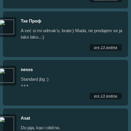
Тхе Проф
A već si mi odmak'o, brate:) Mada, ne predajem se ja
tako lako...:)
pre 13 godina
nesss
Standard jbg :)
+++
pre 13 godina
Asat
Do jaja, kao i obično.