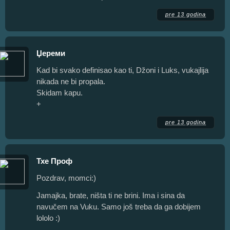
pre 13 godina
Џереми
Kad bi svako definisao kao ti, Džoni i Luks, vukajlija
nikada ne bi propala.
Skidam kapu.
+
pre 13 godina
Тхе Проф
Pozdrav, momci:)
Jamajka, brate, ništa ti ne brini. Ima i sina da
navučem na Vuku. Samo još treba da ga dobijem
lololo :)