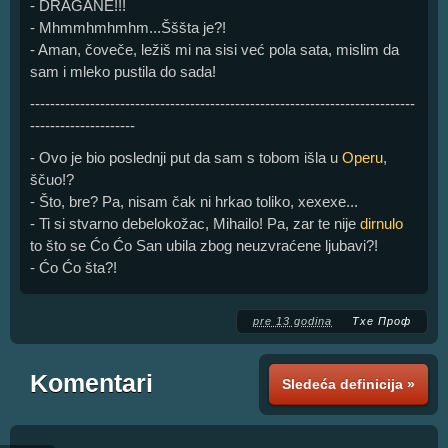
- DRAGANE!!!
- Mhmmhmhmhm...Šššta je?!
- Aman, čoveče, ležiš mi na sisi već pola sata, mislim da
sam i mleko pustila do sada!
-----------------------------------------------------------------------------
---------------------
- Ovo je bio poslednji put da sam s tobom išla u
Operu
,
ščuo!?
- Što, bre? Pa, nisam čak ni hrkao toliko, xexexe...
- Ti si stvarno debelokožac, Mihailo! Pa, zar te nije
dirnulo
to što se Ćo Ćo San ubila zbog neuzvraćene ljubavi?!
- Ćo Ćo šta?!
pre 13 godina
Тхе Проф
Komentari
Sledeća definicija »