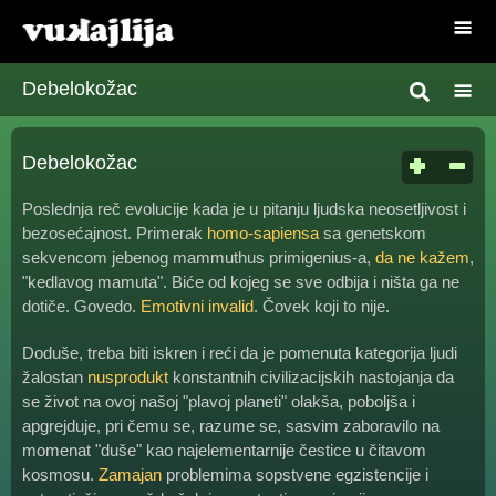
Debelokožac
Debelokožac
Poslednja reč evolucije kada je u pitanju ljudska neosetljivost i
bezosećajnost. Primerak
homo-sapiensa
sa genetskom
sekvencom jebenog mammuthus primigenius-a,
da ne kažem
,
"kedlavog mamuta". Biće od kojeg se sve odbija i ništa ga ne
dotiče. Govedo.
Emotivni invalid
. Čovek koji to nije.
Doduše, treba biti iskren i reći da je pomenuta kategorija ljudi
žalostan
nusprodukt
konstantnih civilizacijskih nastojanja da
se život na ovoj našoj "plavoj planeti" olakša, poboljša i
apgrejduje, pri čemu se, razume se, sasvim zaboravilo na
momenat "duše" kao najelementarnije čestice u čitavom
kosmosu.
Zamajan
problemima sopstvene egzistencije i