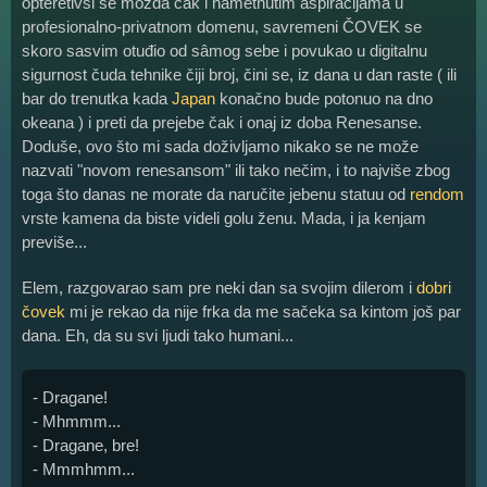
opteretivši se možda čak i nametnutim aspiracijama u
profesionalno-privatnom domenu, savremeni ČOVEK se
skoro sasvim otuđio od sâmog sebe i povukao u digitalnu
sigurnost čuda tehnike čiji broj, čini se, iz dana u dan raste ( ili
bar do trenutka kada
Japan
konačno bude potonuo na dno
okeana ) i preti da prejebe čak i onaj iz doba Renesanse.
Doduše, ovo što mi sada doživljamo nikako se ne može
nazvati "novom renesansom" ili tako nečim, i to najviše zbog
toga što danas ne morate da naručite jebenu statuu od
rendom
vrste kamena da biste videli golu ženu. Mada, i ja kenjam
previše...
Elem, razgovarao sam pre neki dan sa svojim dilerom i
dobri
čovek
mi je rekao da nije frka da me sačeka sa kintom još par
dana. Eh, da su svi ljudi tako humani...
- Dragane!
- Mhmmm...
- Dragane, bre!
- Mmmhmm...