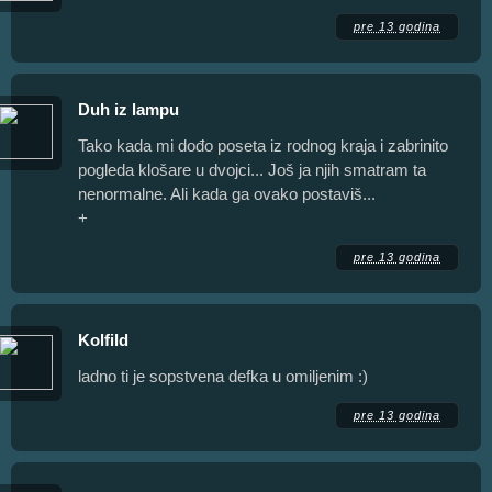
pre 13 godina
Duh iz lampu
Tako kada mi dođo poseta iz rodnog kraja i zabrinito
pogleda klošare u dvojci... Još ja njih smatram ta
nenormalne. Ali kada ga ovako postaviš...
+
pre 13 godina
Kolfild
ladno ti je sopstvena defka u omiljenim :)
pre 13 godina