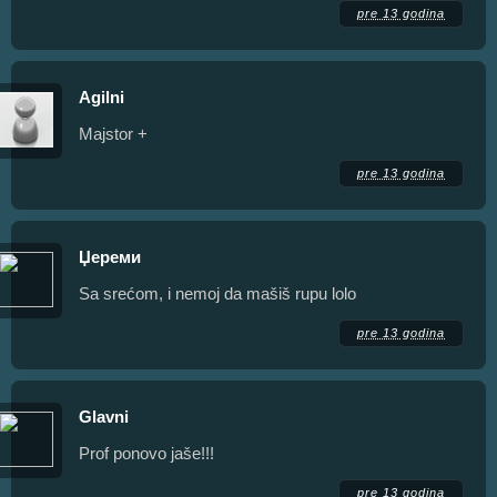
pre 13 godina
Agilni
Majstor +
pre 13 godina
Џереми
Sa srećom, i nemoj da mašiš rupu lolo
pre 13 godina
Glavni
Prof ponovo jaše!!!
pre 13 godina