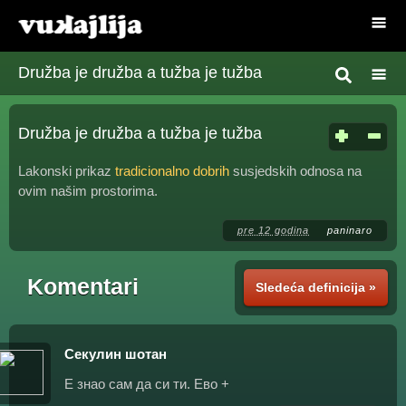
Družba je družba a tužba je tužba
Družba je družba a tužba je tužba
Lakonski prikaz
tradicionalno dobrih
susjedskih odnosa na
ovim našim prostorima.
pre 12 godina
paninaro
Komentari
Sledeća definicija »
Секулин шотан
Е знао сам да си ти. Ево +