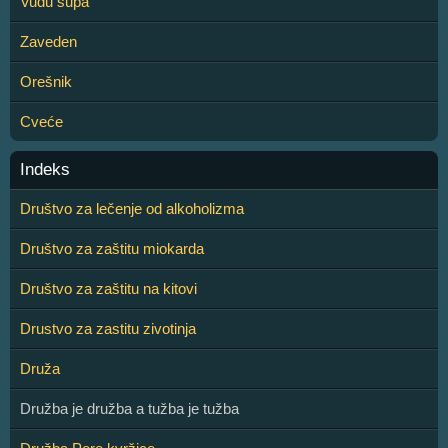
Vudu supa
Zaveden
Orešnik
Cveće
Indeks
Društvo za lečenje od alkoholizma
Društvo za zaštitu miokarda
Društvo za zaštitu na kitovi
Drustvo za zastitu zivotinja
Druža
Družba je družba a tužba je tužba