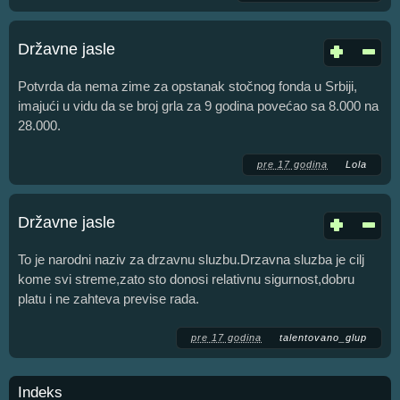
Državne jasle
Potvrda da nema zime za opstanak stočnog fonda u Srbiji,
imajući u vidu da se broj grla za 9 godina povećao sa 8.000 na
28.000.
pre 17 godina
Lola
Državne jasle
To je narodni naziv za drzavnu sluzbu.Drzavna sluzba je cilj
kome svi streme,zato sto donosi relativnu sigurnost,dobru
platu i ne zahteva previse rada.
pre 17 godina
talentovano_glup
Indeks