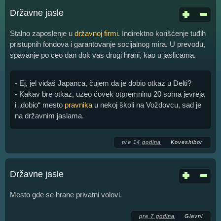
Državne jasle
Stalno zaposlenje u
državnoj firmi
. Indirektno korišćenje tuđih
pristupnih fondova i garantovanje socijalnog mira. U prevodu,
spavanje po ceo dan dok vas drugi hrani, kao u jaslicama.
- Ej, jel viđaš Japanca, čujem da je dobio otkaz u Delti?
- Kakav bre otkaz, uzeo čovek otpremninu 20 soma jevreja
i „dobio“ mesto
pravnika
u nekoj školi na Voždovcu, sad je
na državnim jaslama.
pre 14 godina
Koveshibor
Državne jasle
Mesto gde se hrane privatni volovi.
pre 7 godina
Glavni