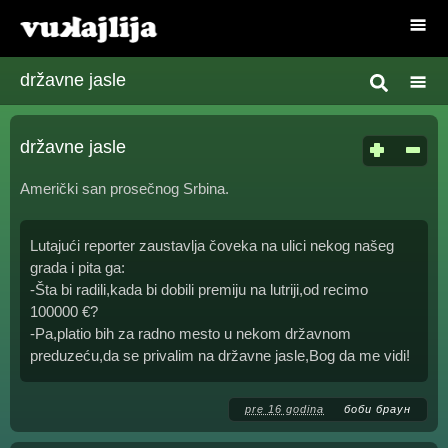
državne jasle
državne jasle
Američki san prosečnog Srbina.
Lutajući reporter zaustavlja čoveka na ulici nekog našeg
grada i pita ga:
-Šta bi radili,kada bi dobili premiju na lutriji,od recimo
100000 €?
-Pa,platio bih za radno mesto u nekom državnom
preduzeću,da se privalim na državne jasle,Bog da me vidi!
pre 16 godina
боби браун